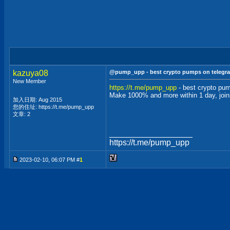
kazuya08
@pump_upp - best crypto pumps on telegra
New Member
https://t.me/pump_upp
- best crypto pu
Make 1000% and more within 1 day, joi
加入日期: Aug 2015
您的住址: https://t.me/pump_upp
文章: 2
__________________
https://t.me/pump_upp
2023-02-10, 06:07 PM #
1