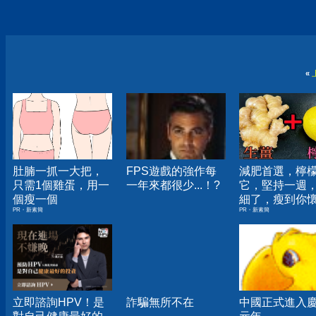
«
肚腩一抓一大把，
FPS遊戲的強作每
減肥首選，檸
只需1個雞蛋，用一
一年來都很少...！?
它，堅持一週
個瘦一個
細了，瘦到你
PR・新素簡
PR・新素簡
人生
立即諮詢HPV！是
詐騙無所不在
中國正式進入