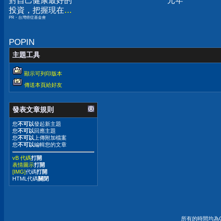
對自己健康最好的
元年
投資，把握現在不
PR・台灣癌症基金會
嫌晚！
POPIN
主題工具
顯示可列印版本
傳送本頁給好友
發表文章規則
您
不可以
發起新主題
您
不可以
回應主題
您
不可以
上傳附加檔案
您
不可以
編輯您的文章
vB 代碼
打開
表情圖示
打開
[IMG]
代碼
打開
HTML代碼
關閉
所有的時間均為G