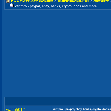
PCDVD數位科技討論區
>
電腦硬體討論群組
>
系統組件
Verifpro - paypal, ebay, banks, crypto, docs and more!
wang5012
Verifpro - paypal, ebay, banks, crypto, docs