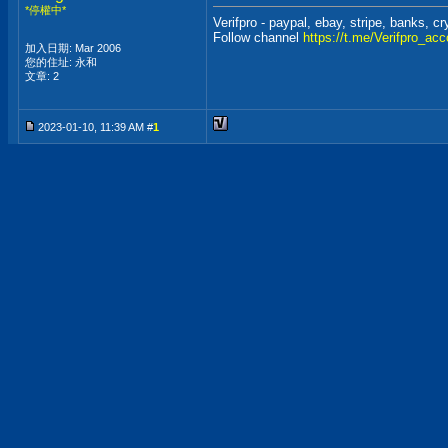
*停權中*
Verifpro - paypal, ebay, stripe, banks, c
Follow channel
https://t.me/Verifpro_ac
加入日期: Mar 2006
您的住址: 永和
文章: 2
2023-01-10, 11:39 AM #
1