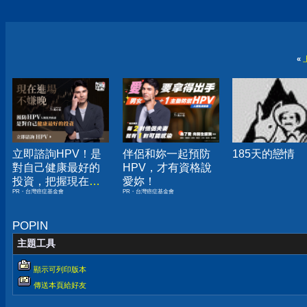
«
立即諮詢HPV！是
伴侶和妳一起預防
185天的戀情
對自己健康最好的
HPV，才有資格說
投資，把握現在不
愛妳！
PR・台灣癌症基金會
PR・台灣癌症基金會
嫌晚！
POPIN
主題工具
顯示可列印版本
傳送本頁給好友