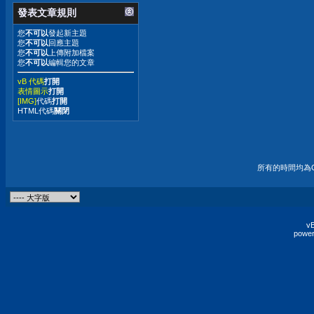
發表文章規則
您
不可以
發起新主題
您
不可以
回應主題
您
不可以
上傳附加檔案
您
不可以
編輯您的文章
vB 代碼
打開
表情圖示
打開
[IMG]
代碼
打開
HTML代碼
關閉
所有的時間均為G
vB
power