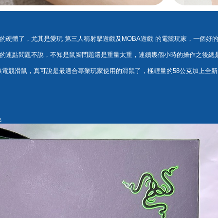
的硬體了，尤其是愛玩 第三人稱射擊遊戲及MOBA遊戲 的電競玩家，一個好
的連點問題不說，不知是鼠腳問題還是重量太重，連續幾個小時的操作之後總
 PRO 無線電競滑鼠，真可說是最適合專業玩家使用的滑鼠了，極輕量的58公克加
色