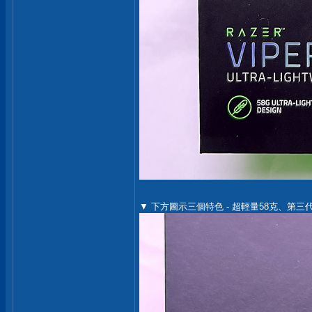
▼ 下方圖示三個特色 - 超輕量58克、第三代R