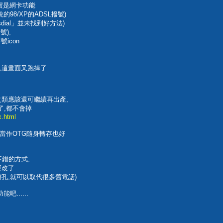
其實是網卡功能
98/XP的ADSL撥號)
sdial」並未找到好方法)
號),
icon
,這畫面又跑掉了
05之類應該還可繼續再出產,
了,都不會掉
x.html
台,當作OTG隨身轉存也好
不錯的方式,
更改了
孔,就可以取代很多舊電話)
......