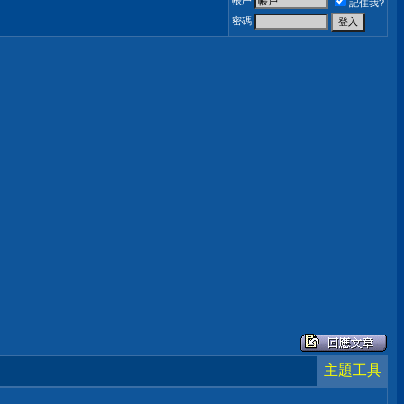
帳戶
記住我?
密碼
主題工具