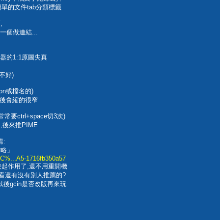
單的文件tab分類標籤
,
一個做連結...
器的1:1原圖失真
不好)
on或檔名的)
e之後會縮的很窄
ctrl+space切3次)
,後來推PIME
:
攻略」
C%...A5-1716fb350a57
直接起作用了,還不用重開機
看還有沒有別人推薦的?
後gcin是否改版再來玩