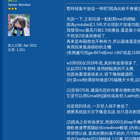
Senior Member
暫時就集中放這一串吧?因為比較不會被
先說一下,之前玩過一點點類nuc的經驗:
因為youtube近1.5年才出現影片加速功能
我發現nuc最高只能1.5倍播放,還是最小視
不然加2倍速就會頓了,
再來是4k顯然也不夠有力,所以最後還是捨棄
加入日期: Apr 2011
再用回來風扇很吵的主機
文章: 1,051
(有興趣可找ga-847n或msi c847或是J190
w10到現在2018年底,真的有改善很多了,
比起2017年那時,使用經驗真的不太爽,
也因為重灌過很多次,留下幾個建議吧...
(i社某ssd快壞前特徵是OS隔幾天卡死,誤
(1)安裝OS前,建議先想好你要在微軟使用
它是可以用Gmail的(讓你成為登入adm的
但是我到現在,一旦登入就不會改了,
感覺系統提示文字像是在說,你只是在創造第2
(2)因為之前有撿便宜,用過500元的wp手
微軟會連帶賞賜給你onedriver帳號,(內有on
用習慣以後,還真的覺的滿不錯的,只可惜
現在OneNote可以隨時線上記事,可以隨