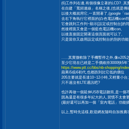
(6)工作列右邊,有個很像立著的LCD?..
在自建「寬頻連線」名稱之後,(也就是傳統的
以後大概就用它,一直開著了,(google「ra
去右下角執行它裡面的(白色電話機icon符
它會跳到工作列~顯示[設定或控制台]的符號
然後裡面又會是一個藍色電話機icon,
以後直接固定開著這個頁面就可以了,
只是當你又啟用設定或控制台的別的功能
......其實微軟除了手機暫停之外,像x2
至少它現在已經是二手價維持3000快5年
https://www.ptt.cc/bbs/nb-shopping/inde
蘋果i5或i6初代,也都跌到比它低的價位
205主要就是長達10~12小時,又輕量小
只不過沒有LTE通訊吧?
也許再做一個延伸USB電話聽筒,是一個
因為還是有很多年紀大的人,習慣不太會
(最好還可以再加一個「室內電話」功能插
以上,暫時先這樣,歡迎網友隨時自加推薦功能吧