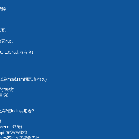
洗掉
,
窗,
nuc,
0, 1037u比較有名)
以為mb或ram問題,花很久)
的"帳號"
身份)
個login共用者?
機
enote功能)
wp已經漸漸收攤
時key不怕文字記錄丟掉