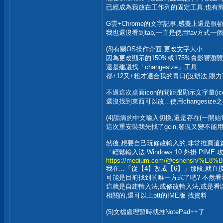
已經成為我放在工作列的固定工具,也有簡
G雲+Chrome的文字記事,感覺上還是很頓
我也還沒看到tab,一直是使用fav方式一個
(3)有關OS操作介面,更改文字大小
因為更改顯示的150%或175%會影響瀏覽
還是建議找「changesize」工具
都+12又+粗才適合我的胃口(沒辦法,眼力
不過這次桌面icon的間距跟顯示文字量(ic
還沒找到東西可以改...使用changesiz
(4)詬病的中文輸入切換,還是存在(一開始常常要
這次重安裝我先找了gcin,發現又變不能用
然後,想要自己玩修改輸入的,非常推薦這篇
「輕鬆輸入法 Windows 10 外掛 PIME 
https://medium.com/@eshensh/%E8%B
我在...「從【4】改成【6】」那段,就
可能是目前找到的唯一方式了吧? 不然看
這就是自建輸入法,或修改輸入法,或是看以
相關的,還可以上ptt的IME版 找資料
(5)文檔處理暫時就推NotePad++了