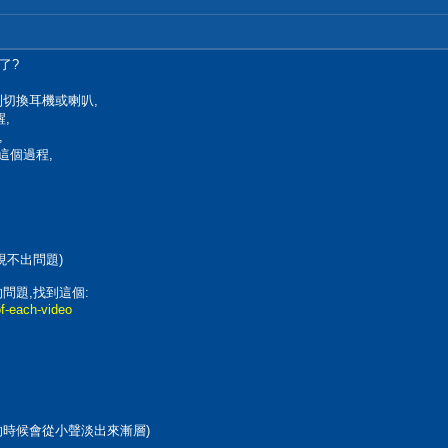
了?
切換耳機或喇叭,
,
,
做這個過程,
現不出問題)
的問題,找到這個:
of-each-video
的時候會從小聲淡出來漸層)