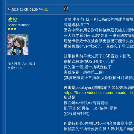
2018-11-05, 01:29 PM #
1
波控
哈哈,半年前,我一直以為mb的內建音效壞
或是線材壞了?
Senior Member
因為中間有用公對母轉接線延長線,以便利
三天前才看到win10更新那一串有網友提醒
螃蟹卡音效卡在被自動更新後可能會失效
重裝舊版driver就ok了,一直都忘了可以
結果數月前早就先買了USB音效卡替代,
網拍這種廉價USB孔要小心插,
加入日期: Apr 2011
買的第一個,還一插就走位了,
文章: 1,051
害我多跑一趟換第二個!
(其實應該要正常插啦,太輕輕插可能還發
再來是potplayer,想關掉前面聲音效漸層
https://forum.videohelp.com/threads...t-
所以是:
按右鍵=>音訊=>聲音處理
把[同步化]再按一次=按掉=消掉
(預設是有打勾)
但是特點是,去勾以後,平均音效會變小聲,
原預設的平均音效反而算大聲(只是片頭