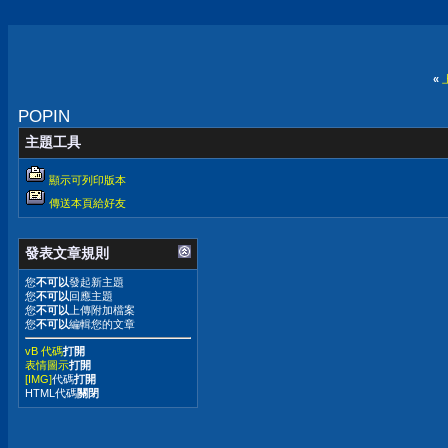
«
POPIN
主題工具
顯示可列印版本
傳送本頁給好友
發表文章規則
您
不可以
發起新主題
您
不可以
回應主題
您
不可以
上傳附加檔案
您
不可以
編輯您的文章
vB 代碼
打開
表情圖示
打開
[IMG]
代碼
打開
HTML代碼
關閉