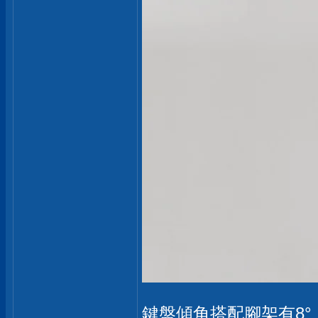
鍵盤傾角搭配腳架有8°，