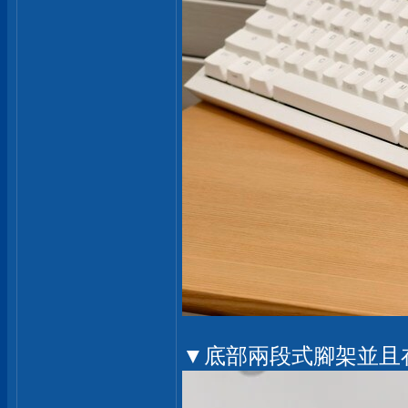
▼底部兩段式腳架並且