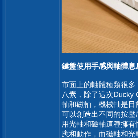
鍵盤使用手感與軸體息
市面上的軸體種類很多
八素，除了這次Duck
軸和磁軸，機械軸是目
可以創造出不同的按壓
用光軸和磁軸這種擁有
應和動作，而磁軸和光