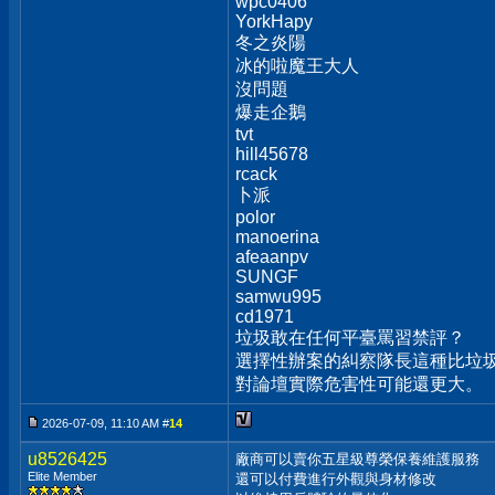
wpc0406
YorkHapy
冬之炎陽
冰的啦魔王大人
沒問題
爆走企鵝
tvt
hill45678
rcack
卜派
polor
manoerina
afeaanpv
SUNGF
samwu995
cd1971
垃圾敢在任何平臺罵習禁評？
選擇性辦案的糾察隊長這種比垃圾
對論壇實際危害性可能還更大。
2026-07-09, 11:10 AM #
14
u8526425
廠商可以賣你五星級尊榮保養維護服務
Elite Member
還可以付費進行外觀與身材修改