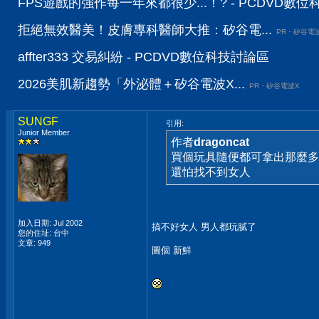
FPS遊戲的強作每一年來都很少...！? - PCDVD數
拒絕無效醫美！皮膚專科醫師大推：矽谷電...
PR・矽谷電
affter333 交易糾紛 - PCDVD數位科技討論區
2026美肌新趨勢「外泌體＋矽谷電波X...
PR・矽谷電波X
SUNGF
引用:
Junior Member
作者
dragoncat
買個玩具隨便都可拿出那麼多
還怕找不到女人
加入日期: Jul 2002
搞不好女人 男人都玩膩了
您的住址: 台中
文章: 949
圖個 新鮮