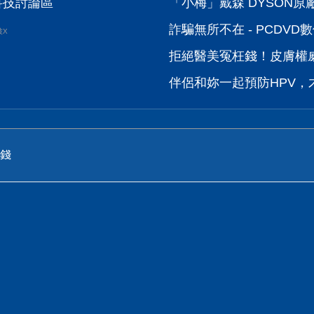
位科技討論區
「小梅」戴森 DYSON原廠電
詐騙無所不在 - PCDV
波X
拒絕醫美冤枉錢！皮膚權威
伴侶和妳一起預防HPV，才
錢