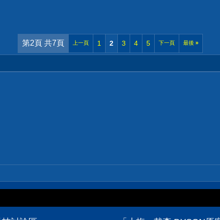
第2頁 共7頁
1
2
3
4
5
上一頁
下一頁
最後
»