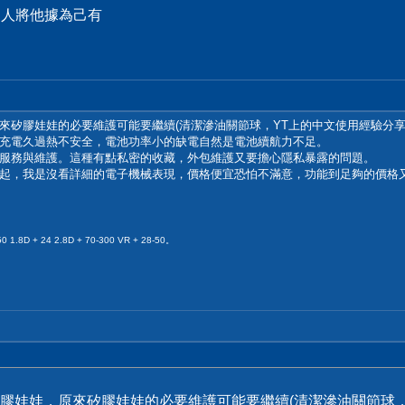
的人將他據為己有
來矽膠娃娃的必要維護可能要繼續(清潔滲油關節球，YT上的中文使用經驗分
充電久過熱不安全，電池功率小的缺電自然是電池續航力不足。
服務與維護。這種有點私密的收藏，外包維護又要擔心隱私暴露的問題。
起，我是沒看詳細的電子機械表現，價格便宜恐怕不滿意，功能到足夠的價格
50 1.8D + 24 2.8D + 70-300 VR + 28-50。
膠娃娃，原來矽膠娃娃的必要維護可能要繼續(清潔滲油關節球，