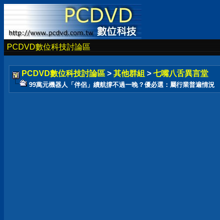
PCDVD數位科技討論區
PCDVD數位科技討論區
>
其他群組
>
七嘴八舌異言堂
99萬元機器人「伴侶」續航撐不過一晚？優必選：屬行業普遍情況