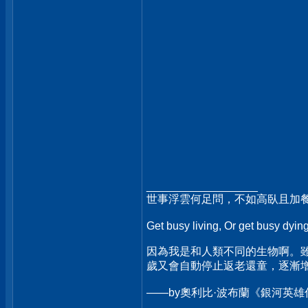
__________________
世事浮雲何足問，不如高臥且加
Get busy living, Or get busy dyin
因為我是和人類不同的生物啊。
歲又會自動停止返老還童，逐漸
——by奧利比·波布蘭《銀河英