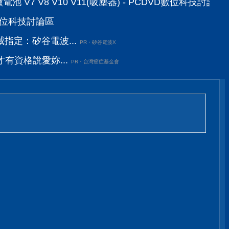
池 V7 V8 V10 V11(吸塵器) - PCDVD數位科技討論區
D數位科技討論區
指定：矽谷電波...
PR・矽谷電波X
有資格說愛妳...
PR・台灣癌症基金會