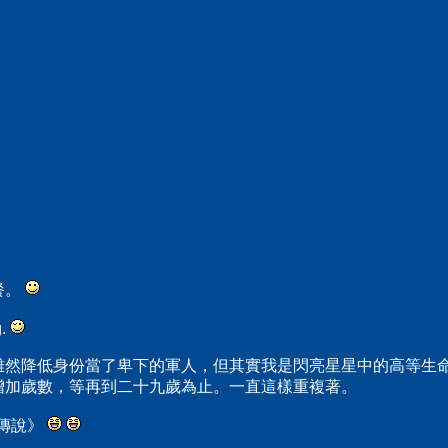
餐。
g.
雖然降低身份當了卑下的軍人，但其實我是閃亮星星中的高等生
增加歲數，等再到二十九歲為止。一直這樣重複著。
雄傳說》