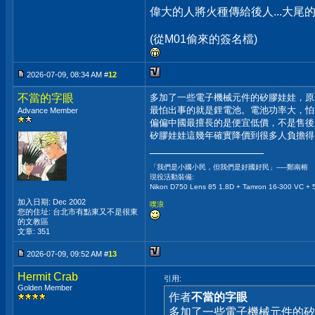
偉大的人將火種傳給後人...大尾
(從M01偷來的簽名檔)
2026-07-09, 08:34 AM #
12
不當的字眼
多加了一些電子機械元件的矽膠娃娃，原
最怕出事的就是鋰電池。電池功率大，怕
Advance Member
偏偏中國最擅長的是便宜低價，不是售後
矽膠娃娃這幾年確實降價到很多人負擔得
__________________
「我們是小國小民，但我們是好國好民」-----鄭南榕
現役活動裝備:
Nikon D750 Lens 85 1.8D + Tamron 16-300 VC + 
加入日期: Dec 2002
噗浪
您的住址: 台北市有點東又不是很東
的文教區
文章: 351
2026-07-09, 09:52 AM #
13
Hermit Crab
引用:
Golden Member
作者
不當的字眼
多加了一些電子機械元件的矽