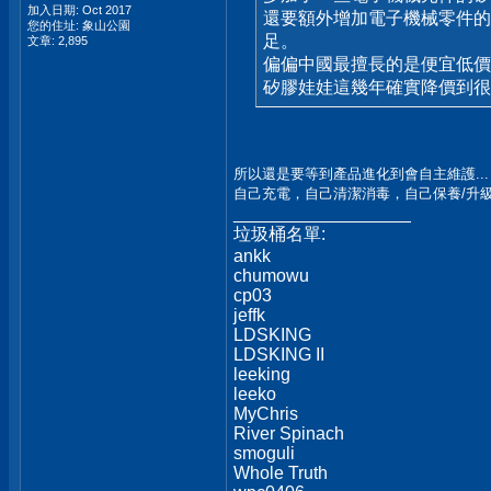
加入日期: Oct 2017
還要額外增加電子機械零件的
您的住址: 象山公園
足。
文章: 2,895
偏偏中國最擅長的是便宜低價
矽膠娃娃這幾年確實降價到很
所以還是要等到產品進化到會自主維護..
自己充電，自己清潔消毒，自己保養/升
__________________
垃圾桶名單:
ankk
chumowu
cp03
jeffk
LDSKING
LDSKING II
leeking
leeko
MyChris
River Spinach
smoguli
Whole Truth