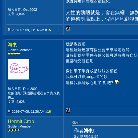
以維持用戶體驗的最佳化
__________________
加入日期: Oct 2002
人性的醜陋就是，會在無權、無
文章: 4,834
的道德制高點上，假惺惺地勸說
2026-07-09, 11:16 AM #
15
海豹
我是覺得啦
這種娃娃應該有個公會出來製定規範
Golden Member
讓各部份的零件有個公規可以各廠各自研
但都能交替使用
像如果下半身或是妹妹的部份
我就可以買tenga出的款
這樣我就能放心用了,對吧?
加入日期: Dec 2002
您的住址: 飛機跟捷運在窗外跑來跑
去...
文章: 2,626
2026-07-09, 11:36 AM #
16
Hermit Crab
引用:
Golden Member
作者
海豹
我是覺得啦