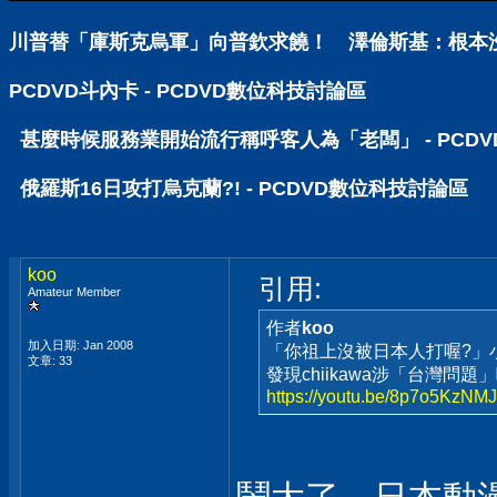
川普替「庫斯克烏軍」向普欽求饒！ 澤倫斯基：根本沒被
PCDVD斗內卡 - PCDVD數位科技討論區
甚麼時候服務業開始流行稱呼客人為「老闆」 - PCD
俄羅斯16日攻打烏克蘭?! - PCDVD數位科技討論區
koo
引用:
Amateur Member
作者
koo
加入日期: Jan 2008
「你祖上沒被日本人打喔?」小
文章: 33
發現chiikawa涉「台灣問題
https://youtu.be/8p7o5Kz