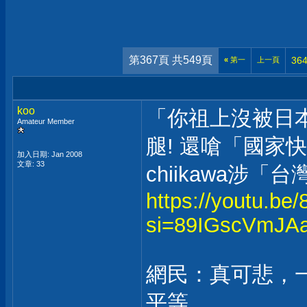
第367頁 共549頁
36
«
第一
上一頁
koo
「你祖上沒被日本
Amateur Member
腿! 還嗆「國家
加入日期: Jan 2008
文章: 33
chiikawa涉
https://youtu.b
si=89IGscVmJA
網民：真可悲，
平等