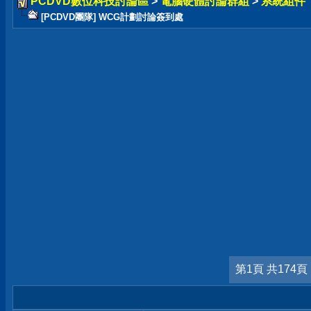
PCDVD數位科技討論區
>
電腦硬體討論群組
>
系統組件
[PCDVD團隊] WCG計劃討論簽到處
第1頁 共174頁