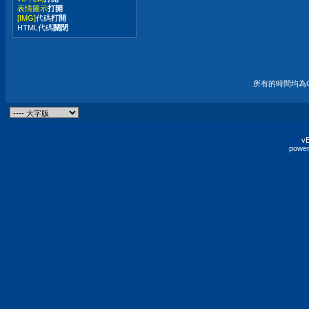
表情圖示
打開
[IMG]
代碼
打開
HTML代碼
關閉
所有的時間均為G
vB
power