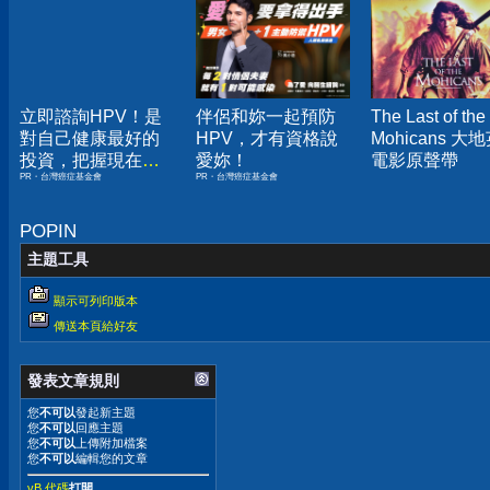
立即諮詢HPV！是
伴侶和妳一起預防
The Last of the
對自己健康最好的
HPV，才有資格說
Mohicans 大
投資，把握現在不
愛妳！
電影原聲帶
PR・台灣癌症基金會
PR・台灣癌症基金會
嫌晚！
POPIN
主題工具
顯示可列印版本
傳送本頁給好友
發表文章規則
您
不可以
發起新主題
您
不可以
回應主題
您
不可以
上傳附加檔案
您
不可以
編輯您的文章
vB 代碼
打開