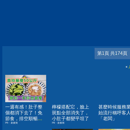
第1頁 共174頁
«
一週有感！肚子整
檸檬搭配它，臉上
甚麼時候服務
個都消下去了！免
斑點全部消失了，
始流行稱呼客
節食，排空順暢就
小肚子都變平坦了
「老闆」
PR・新素簡
PR・新素簡
夠