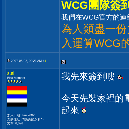
WCG團隊簽
我們在WCG官方的連
為人類盡一份
入運算WCG
2007-05-02, 02:21 AM #
1
sutl
我先來簽到嘍
Elite Member
今天先裝家裡的
起來
加入日期: Jan 2002
您的住址: 閃亮亮的永和*~
文章: 6,096