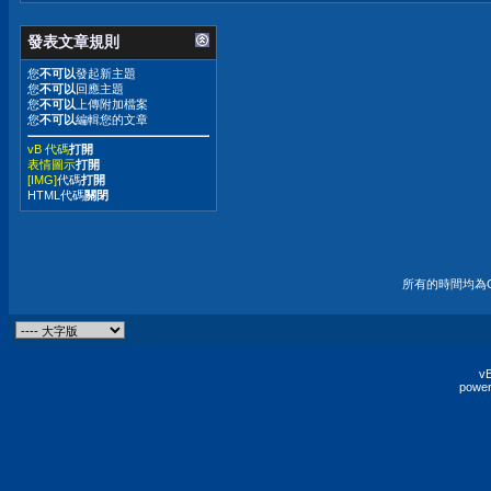
發表文章規則
您
不可以
發起新主題
您
不可以
回應主題
您
不可以
上傳附加檔案
您
不可以
編輯您的文章
vB 代碼
打開
表情圖示
打開
[IMG]
代碼
打開
HTML代碼
關閉
所有的時間均為G
vB
power