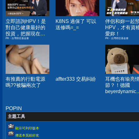
立即諮詢HPV！是
K8NS 過保了 可以
伴侶和妳一起
對自己健康最好的
送修嗎=_=
HPV，才有資
投資，把握現在不
愛妳！
PR・台灣癌症基金會
PR・台灣癌症基金會
嫌晚！
有推薦的行動電源
affter333 交易糾紛
耳機也有瑜亮
嗎??被騙兩次了
節？！德國
beyerdynamic
AMIRON 300
真無線藍牙耳
POPIN
箱分享
主題工具
顯示可列印版本
傳送本頁給好友