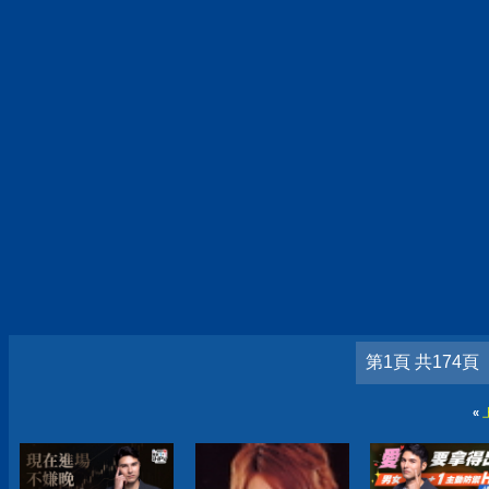
第1頁 共174頁
«