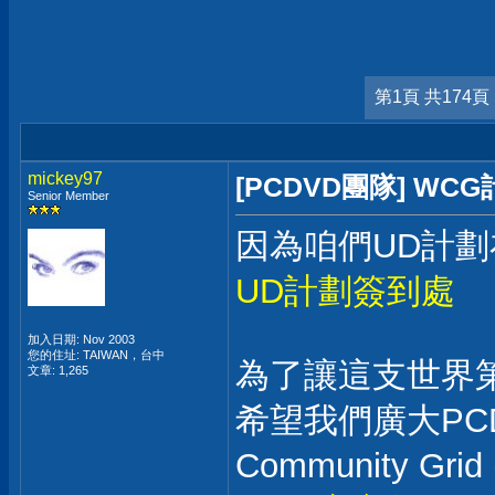
第1頁 共174頁
mickey97
[PCDVD團隊] W
Senior Member
因為咱們UD計劃在2
UD計劃簽到處
加入日期: Nov 2003
您的住址: TAIWAN，台中
為了讓這支世界
文章: 1,265
希望我們廣大PCD
Community Gr