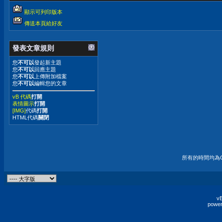
顯示可列印版本
傳送本頁給好友
發表文章規則
您
不可以
發起新主題
您
不可以
回應主題
您
不可以
上傳附加檔案
您
不可以
編輯您的文章
vB 代碼
打開
表情圖示
打開
[IMG]
代碼
打開
HTML代碼
關閉
所有的時間均為G
vB
power