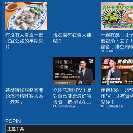
有沒有人看過一部
現在還有在賣大補
一週有感！肚
北宜公路的早期鬼
帖？
個都消下去了
片
節食，排空順
PR・新素簡
夠
甚麼時候服務業開
立即諮詢HPV！是
伴侶和妳一起
始流行稱呼客人為
對自己健康最好的
HPV，才有資
「老闆」
投資，把握現在不
愛妳！
PR・台灣癌症基金會
PR・台灣癌症基金會
嫌晚！
POPIN
主題工具