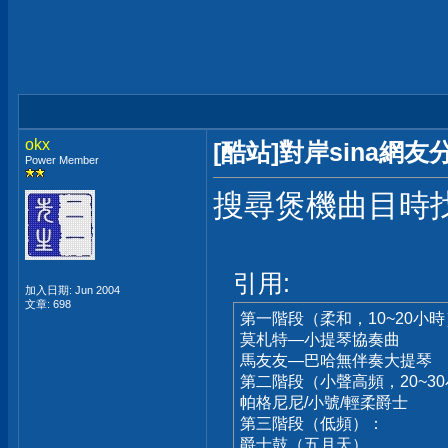
okx
[酷站]對岸sina網
Power Member
搜尋煲機曲目時
引用:
加入日期: Jun 2004
文章: 698
第一階段（柔和，10~20小
莫札特—小提琴協奏曲
馬友友—巴哈無伴奏大提琴
第二階段（小聲高頻，20~3
帕格尼尼/小號/輕柔爵士
第三階段（低頻）：
爵士鼓（五月天）