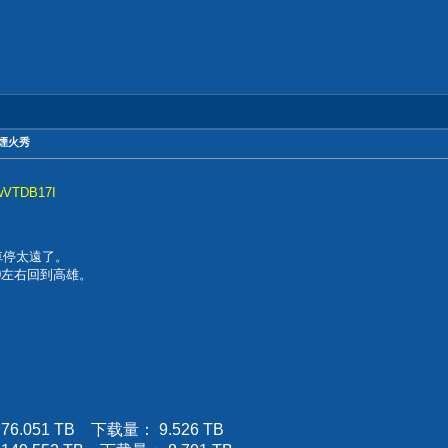
空煙火秀
swVTDB17I
車停太遠了。
0左右回到高雄。
，並與大家分享
他的金髮姊妹丼
.
.051 TB 下载量： 9.526 TB