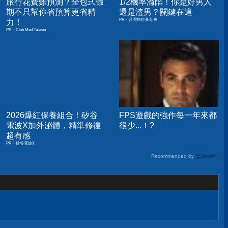
旅行花費難預測？全包式假
1/2機率淪陷！你是好男人
期不只幫你省預算更省精
還是渣男？關鍵在這
PR・台灣癌症基金會
力！
PR・Club Med Taiwan
2026爆紅保養組合！矽谷
FPS遊戲的強作每一年來都
電波X加外泌體，精準修復
很少...！?
超有感
PR・矽谷電波X
Recommended by