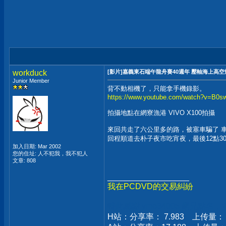
workduck
[影片]嘉義東石端午龍舟賽40週年 壓軸海上高
Junior Member
背不動相機了，只能拿手機錄影。
https://www.youtube.com/watch?v=B0
拍攝地點在網寮漁港 VIVO X100拍攝
來回共走了六公里多的路，被塞車騙了 
回程順道去朴子夜市吃宵夜，最後12點3
加入日期: Mar 2002
您的住址: 人不犯我，我不犯人
文章: 808
__________________
我在PCDVD的交易糾紛
特此感謝 ymo34005 網兄點名
H站：分享率： 7.983 上传量： 76