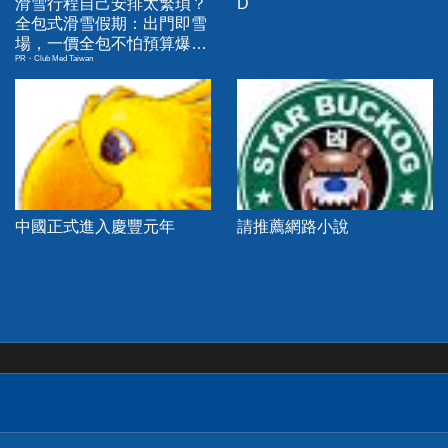
滑雪行程自己安排太繁瑣？
D
全包式滑雪假期：出門即雪
場，一價全包不怕預算爆
PR・Club Med Taiwan
表！
中國正式進入慶豐元年
請推薦網路小說