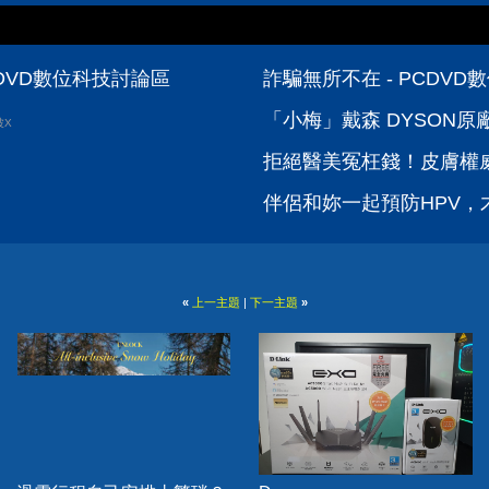
- PCDVD數位科技討論區
詐騙無所不在 - PCDV
「小梅」戴森 DYSON原廠電
波X
拒絕醫美冤枉錢！皮膚權威
伴侶和妳一起預防HPV，才
«
上一主題
|
下一主題
»