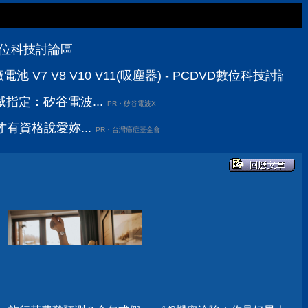
D數位科技討論區
池 V7 V8 V10 V11(吸塵器) - PCDVD數位科技討論區
指定：矽谷電波...
PR・矽谷電波X
有資格說愛妳...
PR・台灣癌症基金會