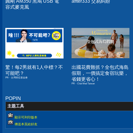
圓剛 AM350 黑鳩 USB 電
affter333 交易糾紛
容式麥克風
驚！每2男就有1人中標？不
出國花費難抓？全包式海島
可能吧？
假期，一價搞定食宿玩樂，
PR・台灣癌症基金會
省錢更省心！
PR・Club Med Taiwan
POPIN
主題工具
顯示可列印版本
傳送本頁給好友