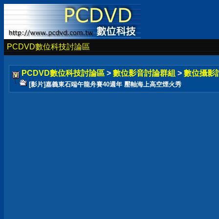
PCDVD數位科技討論區
PCDVD數位科技討論區
>
數位影音討論群組
>
數位攝影
[影片]嘉義東石端午龍舟賽40週年 壓軸海上高空煙火秀