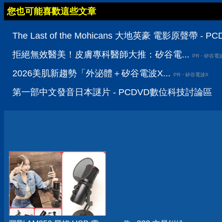
您也可能喜歡這些文章
The Last of the Mohicans 大地英豪 電影原聲帶 
拒絕無效醫美！皮膚專科醫師大推：矽谷電...
PR・矽谷電
2026美肌新趨勢「外泌體＋矽谷電波X...
PR・矽谷電波X
第一部中文發音日本謎片 - PCDVD數位科技討論區