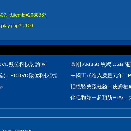
740?...&itemId=2088867
splay.php?f=100
- PCDVD數位科技討論區
圓剛 AM350 黑鳩 US
塵器) - PCDVD數位科技討論區
中國正式進入慶豐元年 - 
拒絕醫美冤枉錢！皮膚權威
波X
伴侶和妳一起預防HPV，才