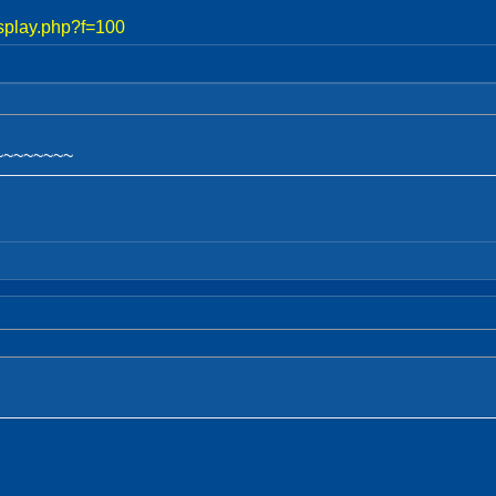
splay.php?f=100
~~~~~~~