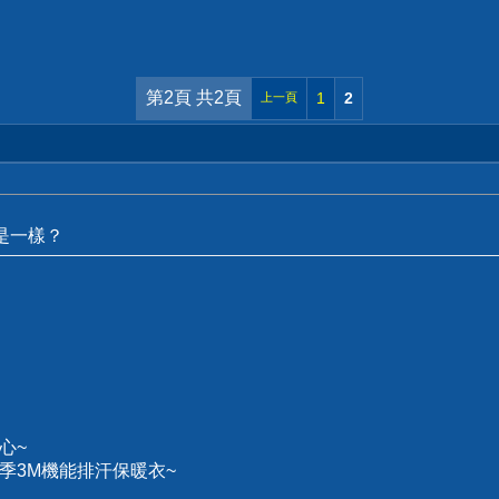
第2頁 共2頁
1
2
上一頁
不是一樣？
心~
、冬季3M機能排汗保暖衣~