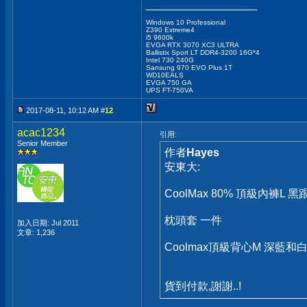
__________________
Windows 10 Professional
Z390 Extreme4
i5 9600k
EVGA RTX 3070 XC3 ULTRA
Ballistix Sport LT DDR4-3200 16G*4
Intel 730 240G
Sansung 970 EVO Plus 1T
WD10EALS
EVGA 750 GA
UPS FT-750VA
2017-08-11, 10:12 AM #
12
acac1234
引用:
Senior Member
作者
Hayes
安東大:
CoolMax 80% 頂級內褲L 
枕頭套 一件
加入日期: Jul 2011
文章: 1,236
Coolmax頂級背心M 深藍和
貨到付款,謝謝..!