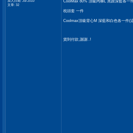
加入日期: Jul 2010
CoolMax 80% 頂級內褲L 黑跟深藍各一件
文章: 32
枕頭套 一件
Coolmax頂級背心M 深藍和白色各一件(這
貨到付款,謝謝..!