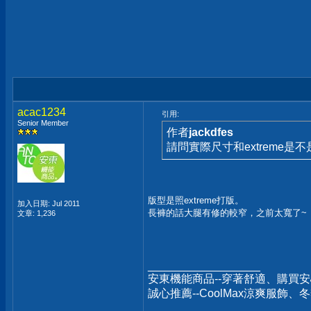
acac1234
引用:
Senior Member
作者
jackdfes
請問實際尺寸和extreme是
版型是照extreme打版。
加入日期: Jul 2011
長褲的話大腿有修的較窄，之前太寬了~
文章: 1,236
__________________
安東機能商品--穿著舒適、購買安
誠心推薦--CoolMax涼爽服飾