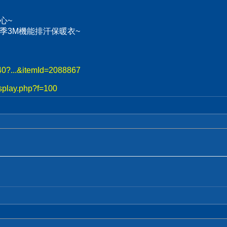
心~
、冬季3M機能排汗保暖衣~
740?...&itemId=2088867
splay.php?f=100