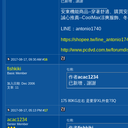
已新增，謝謝
__________________
安東機能商品--穿著舒適、購買安
誠心推薦--CoolMax涼爽服飾
LINE：antonio1740
https://shopee.tw/line_antonio1
http://www.pcdvd.com.tw/forumdi
2017-08-17, 09:30 AM #
16
fishkiki
引用:
Basic Member
作者
acac1234
已新增，謝謝
加入日期: Dec 2006
文章: 11
175 80KG左右 是要穿XL外套?3Q
2017-08-17, 05:13 PM #
17
acac1234
引用:
Senior Member
作者
fishkiki