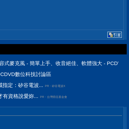
B 電容式麥克風 - 簡單上手、收音絕佳、軟體強大 - PCDV
PCDVD數位科技討論區
指定：矽谷電波...
PR・矽谷電波X
有資格說愛妳...
PR・台灣癌症基金會