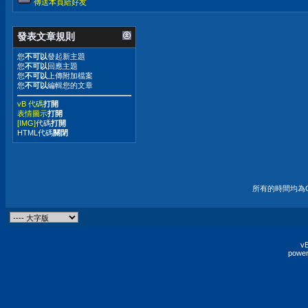
傳送本頁給好友
發表文章規則
您
不可以
發起新主題
您
不可以
回應主題
您
不可以
上傳附加檔案
您
不可以
編輯您的文章
vB 代碼
打開
表情圖示
打開
[IMG]
代碼
打開
HTML代碼
關閉
所有的時間均為G
vB
power