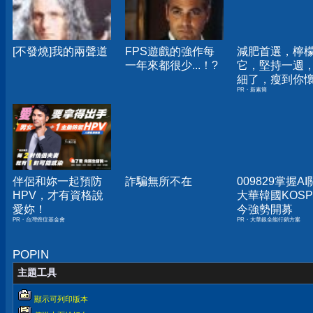
[不發燒]我的兩聲道
FPS遊戲的強作每
減肥首選，檸
一年來都很少...！?
它，堅持一週
細了，瘦到你
PR・新素簡
人生
伴侶和妳一起預防
詐騙無所不在
009829掌握A
HPV，才有資格說
大華韓國KOSPI
愛妳！
今強勢開募
PR・台灣癌症基金會
PR・大華銀全能行銷方案
POPIN
主題工具
顯示可列印版本