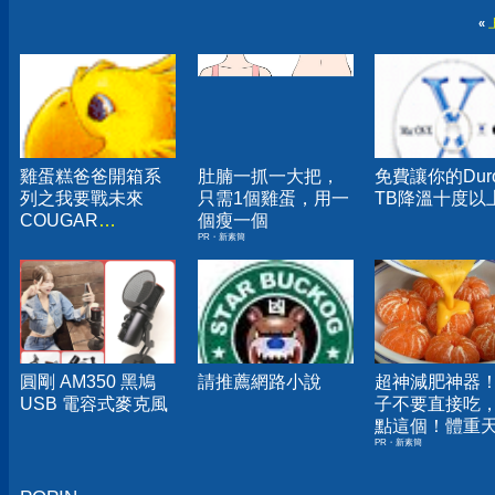
«
雞蛋糕爸爸開箱系
肚腩一抓一大把，
免費讓你的Dur
列之我要戰未來
只需1個雞蛋，用一
TB降溫十度以
COUGAR
個瘦一個
PR・新素簡
POSEIDON ELITE
360 夏日冷靜方案
圓剛 AM350 黑鳩
請推薦網路小說
超神減肥神器
USB 電容式麥克風
子不要直接吃
點這個！體重
PR・新素簡
下降