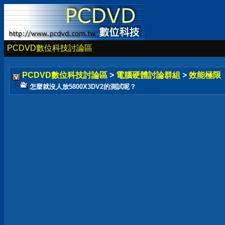
PCDVD數位科技討論區
PCDVD數位科技討論區
>
電腦硬體討論群組
>
效能極限
怎麼就沒人放5800X3DV2的測試呢？