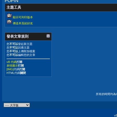
POPIN
主題工具
顯示可列印版本
傳送本頁給好友
發表文章規則
您
不可以
發起新主題
您
不可以
回應主題
您
不可以
上傳附加檔案
您
不可以
編輯您的文章
vB 代碼
打開
表情圖示
打開
[IMG]
代碼
打開
HTML代碼
關閉
所有的時間均為G
vB