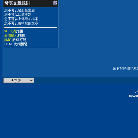
發表文章規則
您
不可以
發起新主題
您
不可以
回應主題
您
不可以
上傳附加檔案
您
不可以
編輯您的文章
vB 代碼
打開
表情圖示
打開
[IMG]
代碼
打開
HTML代碼
關閉
所有的時間均為G
vB
power