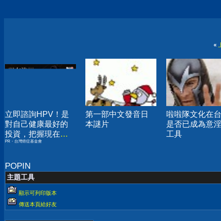
«
立即諮詢HPV！是
第一部中文發音日
啦啦隊文化在
對自己健康最好的
本謎片
是否已成為意
投資，把握現在不
工具
PR・台灣癌症基金會
嫌晚！
POPIN
主題工具
顯示可列印版本
傳送本頁給好友