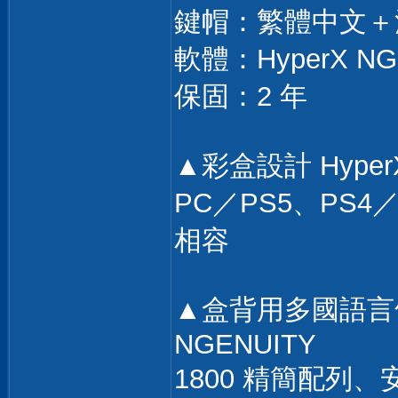
鍵帽：繁體中文＋
軟體：HyperX NG
保固：2 年
▲彩盒設計 Hype
PC／PS5、PS4／Xb
相容
▲盒背用多國語言條
NGENUITY
1800 精簡配列