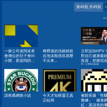
第49頁 共49頁
«
«
一家公司老闆未來
稀釋過的洗碗精裝
立即諮詢HPV
會傳位的兒子會叫
在泡沫瓶很容易壓
對自己健康最
小開，那老闆的女
不出來...
投資，把握現
PR・台灣癌症基金會
兒呢？
嫌晚！
請推薦網路小說
今天才知棋靈王真
被館長爆「性
正結局
教練」 健身
紅：莫須有的