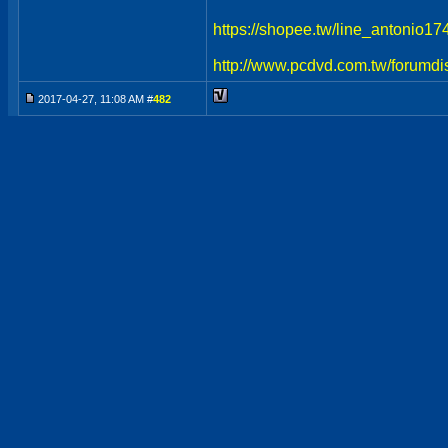
https://shopee.tw/line_antonio1
http://www.pcdvd.com.tw/forumdi
2017-04-27, 11:08 AM #
482