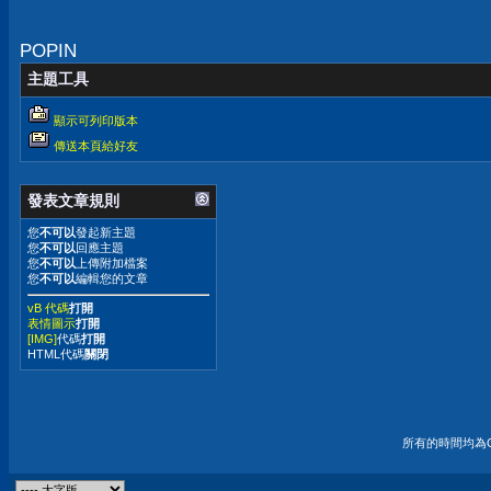
報警
POPIN
主題工具
顯示可列印版本
傳送本頁給好友
發表文章規則
您
不可以
發起新主題
您
不可以
回應主題
您
不可以
上傳附加檔案
您
不可以
編輯您的文章
vB 代碼
打開
表情圖示
打開
[IMG]
代碼
打開
HTML代碼
關閉
所有的時間均為G