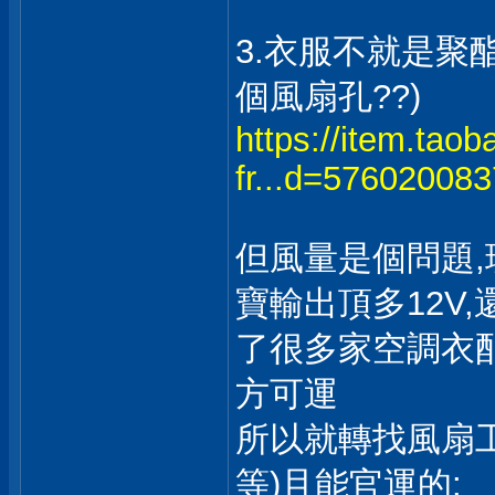
3.衣服不就是聚
個風扇孔??)
https://item.tao
fr...d=57602008
但風量是個問題,
寶輸出頂多12V,
了很多家空調衣
方可運
所以就轉找風扇工廠
等)且能官運的: