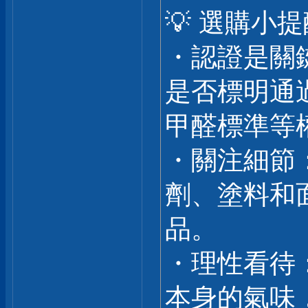
💡 選購小
・認證是關
是否標明通過
甲醛標準等
・關注細節
劑、塗料和
品。
・理性看待
本身的氣味