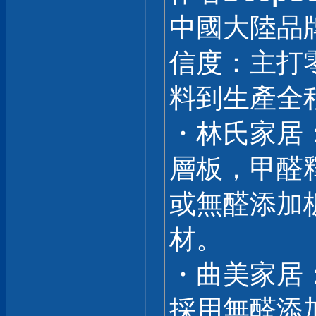
中國大陸品
信度：主打
料到生產全
・林氏家居
層板，甲醛
或無醛添加
材。
・曲美家居
採用無醛添