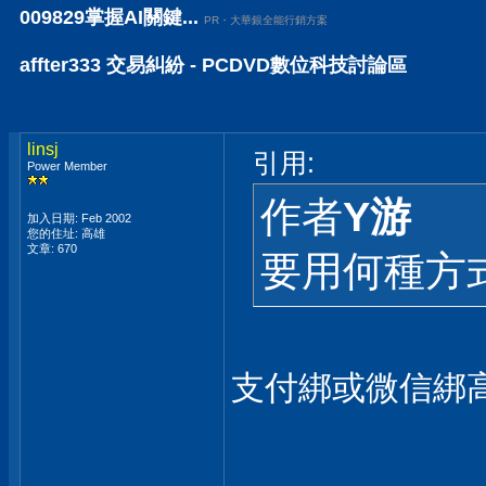
009829掌握AI關鍵...
PR・大華銀全能行銷方案
affter333 交易糾紛 - PCDVD數位科技討論區
linsj
引用:
Power Member
作者
Y游
加入日期: Feb 2002
您的住址: 高雄
文章: 670
要用何種方式
支付綁或微信綁高