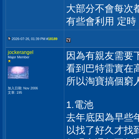
大部分不會每次都連
有些會利用 定時
2026-07-26, 01:39 PM #
18189
jockerangel
因為有親友需要下
Major Member
看到巴特雷實在高
所以淘寶搞個窮
加入日期: Nov 2006
文章: 195
1.電池
去年底因為早些年
以找了好久才找