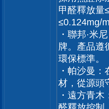
甲醛釋放量≤0
≤0.124mg/
・聯邦·米
牌。產品遵
環保標準。
・帕沙曼：
材，從源頭
・遠方青木
醛釋放控制