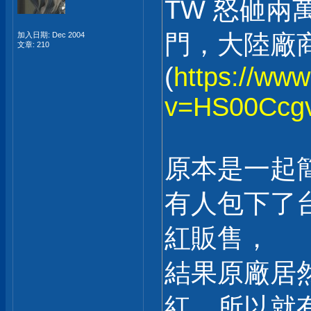
TW 怒砸
門，大陸廠
加入日期: Dec 2004
文章: 210
(
https://ww
v=HS00Ccgv
原本是一起
有人包下了
紅販售，
結果原廠居
紅，所以就