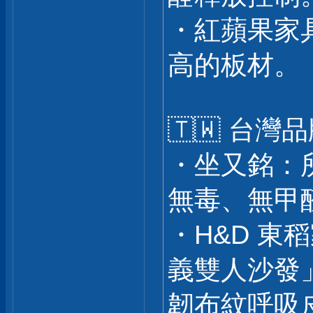
・紅蘋果家
高的板材。
🇹🇼 台灣
・坐又銘：
無毒、無甲
・H&D 
義雙人沙發
韌布紋呼吸