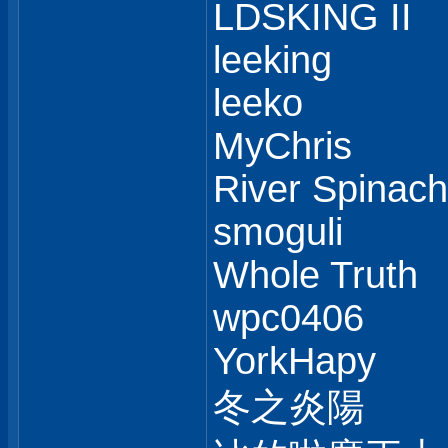
LDSKING II
leeking
leeko
MyChris
River Spinach
smoguli
Whole Truth
wpc0406
YorkHapy
冬之炎陽