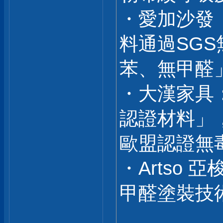
・愛加沙發
料通過SG
苯、無甲醛
・大漢家具
認證材料」
歐盟認證無
・Artso
甲醛塗裝技