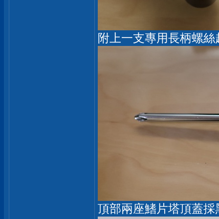
附上一支專用長柄螺絲
頂部兩座鰭片塔頂蓋採黑