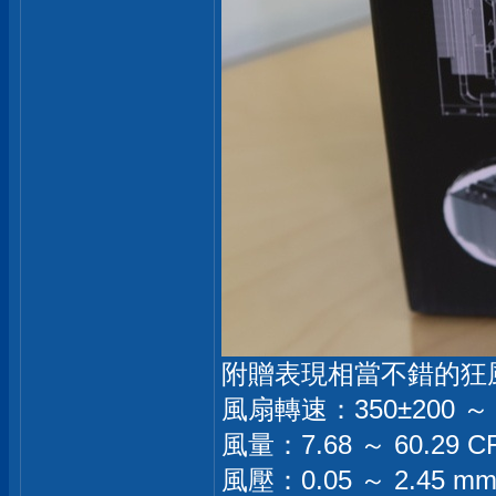
附贈表現相當不錯的狂風丸
風扇轉速：350±200 ～ 2
風量：7.68 ～ 60.29 C
風壓：0.05 ～ 2.45 mm