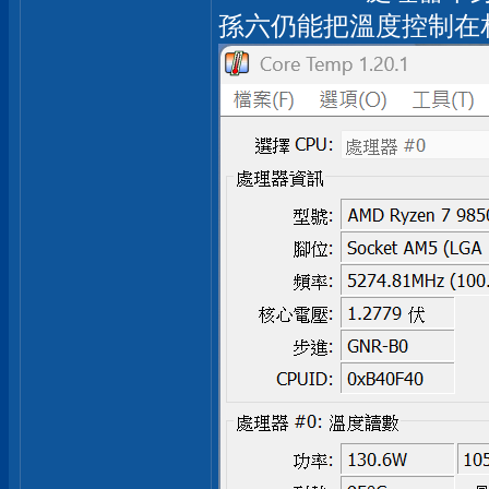
孫六仍能把溫度控制在