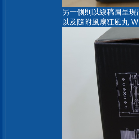
另一側則以線稿圖呈現
以及隨附風扇狂風丸 Wond