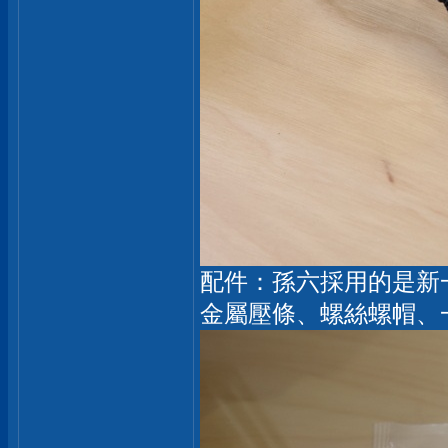
配件：孫六採用的是新一代 H
金屬壓條、螺絲螺帽、