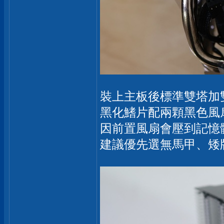
裝上主板後標準雙塔加
黑化鰭片配兩顆黑色風
因前置風扇會壓到記憶體
建議優先選無馬甲、矮