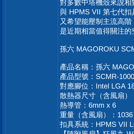
對多數中塔機殼來說相對友
與 HPMS VII 第
又希望能壓制主流高階 C
是近期相當值得關注的
孫六 MAGOROKU SC
產品名稱：孫六 MAGO
產品型號：SCMR-100
對應腳位：Intel LGA 1851
散熱器尺寸（含風扇）：(W) 13
熱導管：6mm x 6
重量（含風扇）：1036 
扣具系統：HPMS VII 
【隨附風扇】狂風丸 Wonder