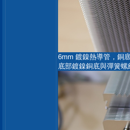
6mm 鍍鎳熱導管，
底部鍍鎳銅底與彈簧螺