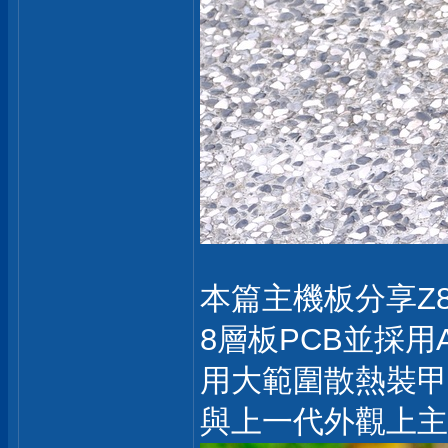
本篇主機板分享Z89
8層板PCB並採
用大範圍散熱裝甲
與上一代外觀上主