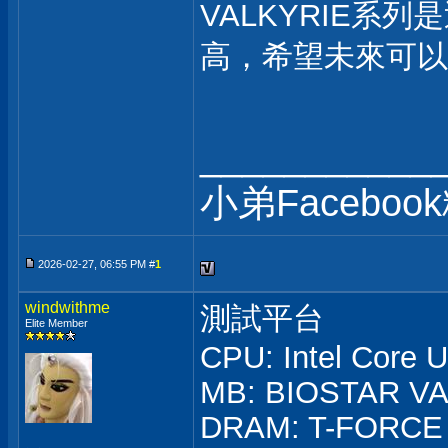
VALKYRIE
高，希望未來可以
___________
小弟Faceboo
2026-02-27, 06:55 PM #
1
windwithme
測試平台
Elite Member
CPU: Intel Core 
MB: BIOSTAR VA
DRAM: T-FORCE