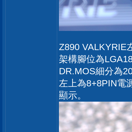
Z890 VALKYRI
架構腳位為LGA185
DR.MOS細分為20相
左上為8+8PIN
顯示。