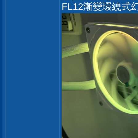
FL12漸變環繞