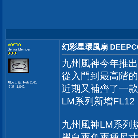
vostro
幻彩星環風扇 DEEPCO
Senior Member
九州風神今年推出
從入門到最高階的 M
加入日期: Feb 2011
近期又補齊了一款
文章: 1,042
LM系列新增FL1
九州風神LM系列
黑白兩色兩種尺寸 24