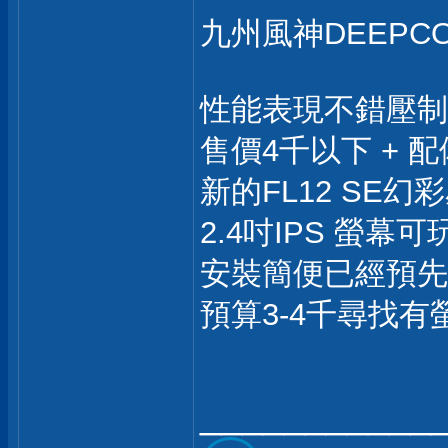
九州風神DEEPCOO
性能表現不錯壓制 U
售價4千以下 + 配
新的FL12 SE
2.4吋IPS 螢
安裝簡便已經預先
預算3-4千尋找
___________