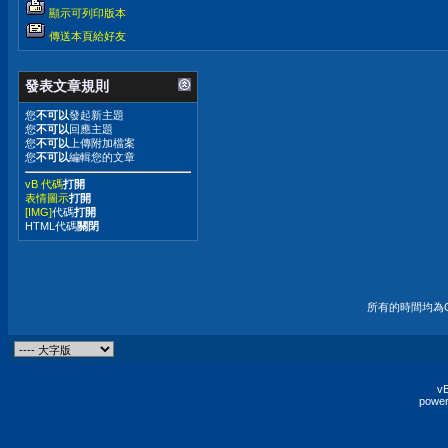
顯示可列印版本
傳送本頁給好友
發表文章規則
您
不可以
發起新主題
您
不可以
回應主題
您
不可以
上傳附加檔案
您
不可以
編輯您的文章
vB 代碼
打開
表情圖示
打開
[IMG]
代碼
打開
HTML代碼
關閉
所有的時間均為G
vB
power