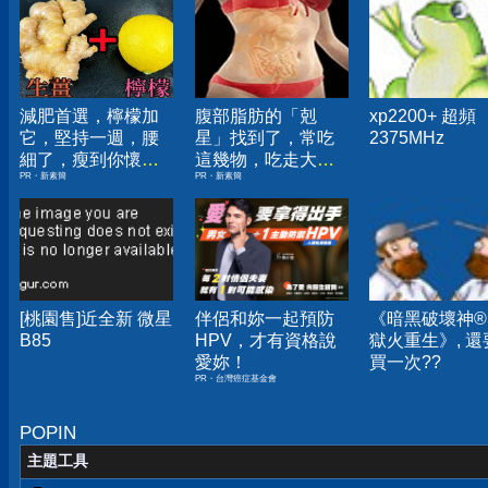
減肥首選，檸檬加
腹部脂肪的「剋
xp2200+ 超頻
它，堅持一週，腰
星」找到了，常吃
2375MHz
細了，瘦到你懷疑
這幾物，吃走大肚
PR・新素簡
PR・新素簡
人生
囊，瘦出小蠻腰
[桃園售]近全新 微星
伴侶和妳一起預防
《暗黑破壞神® 
B85
HPV，才有資格說
獄火重生》, 還
愛妳！
買一次??
PR・台灣癌症基金會
POPIN
主題工具