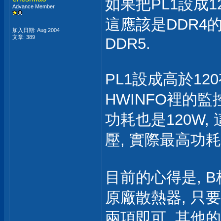
如果把PL1設成120
Advance Member
這應該是DDR4的
加入日期: Aug 2004
文章: 389
DDR5.
PL1設成高於12
HWINFO裡的監控
功耗也是120W,
壓, 實際最高功耗
目前的心得是, B
原廠散熱器, 只要
兩項即可, 其他