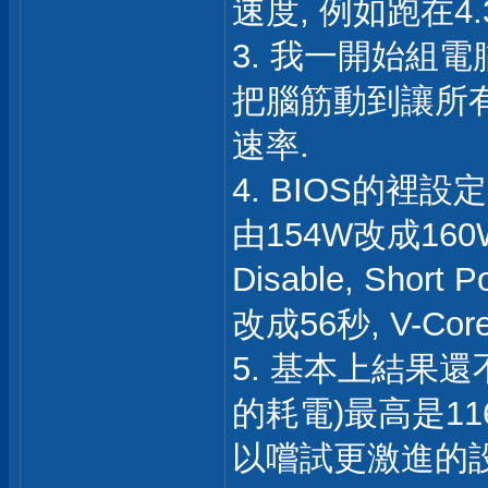
速度, 例如跑在4.3
3. 我一開始組電
把腦筋動到讓所有的
速率.
4. BIOS的裡設定
由154W改成160W,
Disable, Short
改成56秒, V-Core
5. 基本上結果還不錯
的耗電)最高是11
以嚐試更激進的設