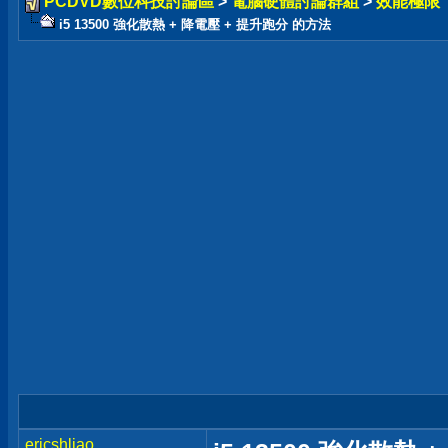
PCDVD數位科技討論區
>
電腦硬體討論群組
>
效能極限
i5 13500 強化散熱 + 降電壓 + 提升跑分 的方法
ericshliao