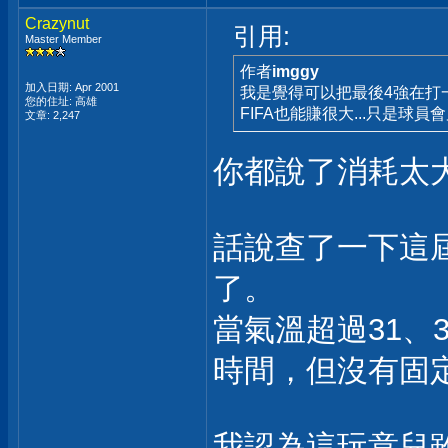
Crazynut
引用:
Master Member
作者
imggy
加入日期: Apr 2001
我是覺得可以把最後4強在打一次
您的住址: 高雄
FIFA也能賺很大...只是球員會累慘
文章: 2,247
你都說了消耗太
話說查了一下這
了。
當氣溫超過31、
時間，但沒有固定
我認為這玩意兒