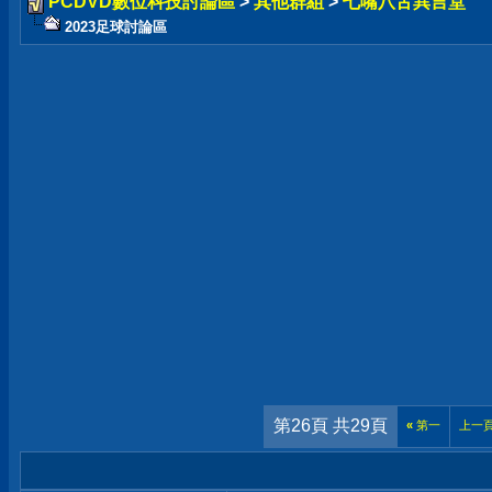
PCDVD數位科技討論區
>
其他群組
>
七嘴八舌異言堂
2023足球討論區
第26頁 共29頁
«
第一
上一