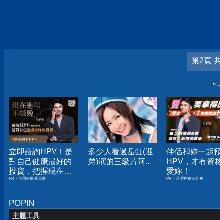
第2頁 
«
立即諮詢HPV！是
多少人看過岳虹(迎
伴侶和妳一起
對自己健康最好的
弟)演的三級片阿..
HPV，才有資
投資，把握現在不
愛妳！
PR・台灣癌症基金會
PR・台灣癌症基金會
嫌晚！
POPIN
主題工具