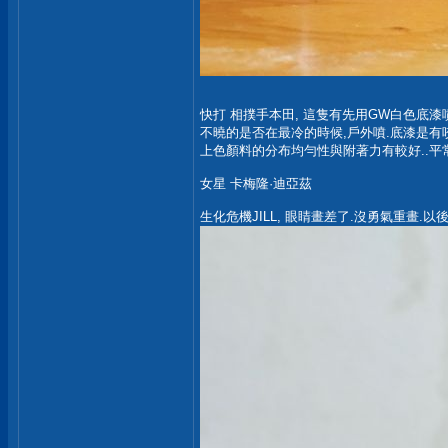
快打 相撲手本田, 這隻有先用GW白色底漆
不曉的是否在最冷的時候,戶外噴.底漆是有
上色顏料的分布均勻性與附著力有較好..平
女星 卡梅隆·迪亞茲
生化危機JILL, 眼睛畫差了.沒勇氣重畫.以