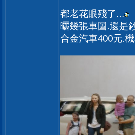
都老花眼殘了...
曬幾張車圖.還是鈔
合金汽車400元.機