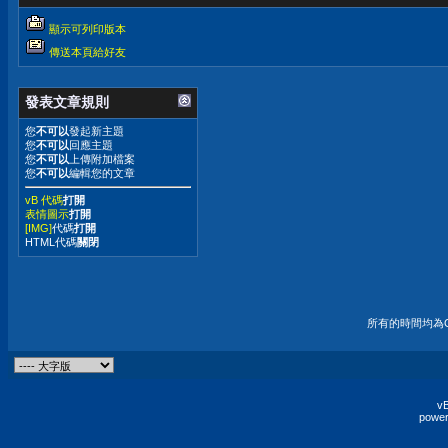
顯示可列印版本
傳送本頁給好友
發表文章規則
您
不可以
發起新主題
您
不可以
回應主題
您
不可以
上傳附加檔案
您
不可以
編輯您的文章
vB 代碼
打開
表情圖示
打開
[IMG]
代碼
打開
HTML代碼
關閉
所有的時間均為G
vB
power