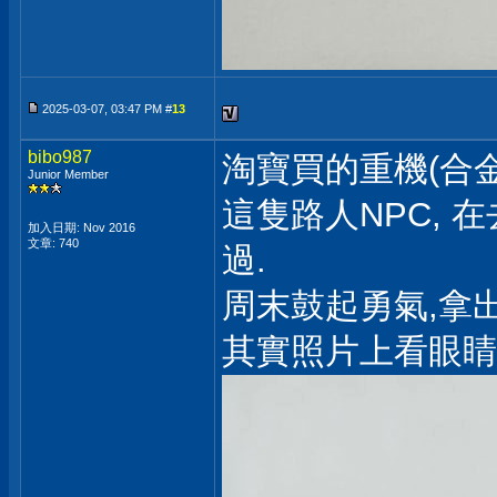
2025-03-07, 03:47 PM #
13
bibo987
淘寶買的重機(合金
Junior Member
這隻路人NPC,
加入日期: Nov 2016
文章: 740
過.
周末鼓起勇氣,拿出
其實照片上看眼睛