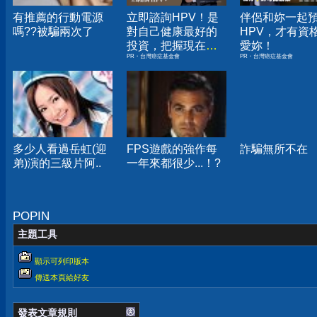
有推薦的行動電源
立即諮詢HPV！是
伴侶和妳一起
嗎??被騙兩次了
對自己健康最好的
HPV，才有資
投資，把握現在不
愛妳！
PR・台灣癌症基金會
PR・台灣癌症基金會
嫌晚！
多少人看過岳虹(迎
FPS遊戲的強作每
詐騙無所不在
弟)演的三級片阿..
一年來都很少...！?
POPIN
主題工具
顯示可列印版本
傳送本頁給好友
發表文章規則