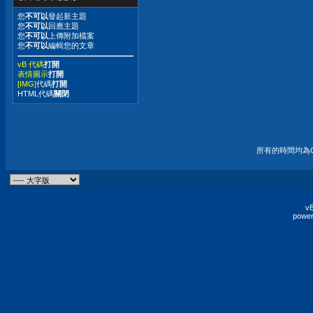
您
不可以
發起新主題
您
不可以
回應主題
您
不可以
上傳附加檔案
您
不可以
編輯您的文章
vB 代碼
打開
表情圖示
打開
[IMG]
代碼
打開
HTML代碼
關閉
所有的時間均為G
vB
power