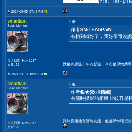
[YOUTUBE]ZDw
2024-09-05, 07:47 PM #
3
smartlam
引用:
Basic Member
作者
SMiLEAhPaiN
有拍到就好了，我好像還沒
加入日期: Nov 2017
我都有超過十年冇影過，今次都係懶用
文章: 29
2024-09-13, 10:08 PM #
4
smartlam
引用:
Basic Member
作者
銀★(砍掉續練)
有縮時攝影的相機,比較容易
我無反相機有縮時功能，但都係懶唔想拎
加入日期: Nov 2017
文章: 29