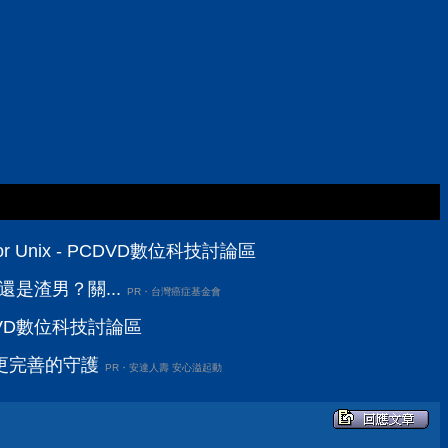
r for Unix - PCDVD數位科技討論區
還是渣男？關...
PR・台灣癌症基金會
DVD數位科技討論區
更完善的守護
PR・安達人壽 安心溢起動