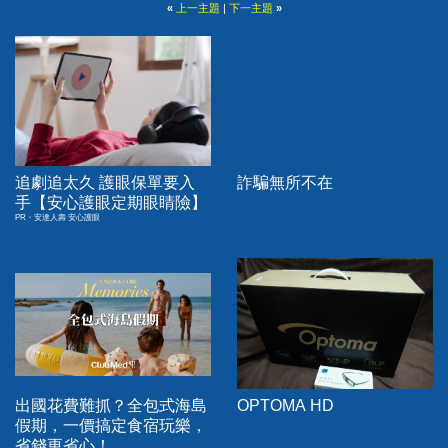
«
上一主題
|
下一主題
»
追劇追太久 護眼保單要入
詐騙無所不在
手【安心護眼定期眼睛險】
PR・安達人壽 安心護眼
出國花費難抓？全包式海島
OPTOMA HD
假期，一價搞定食宿玩樂，
省錢更省心！