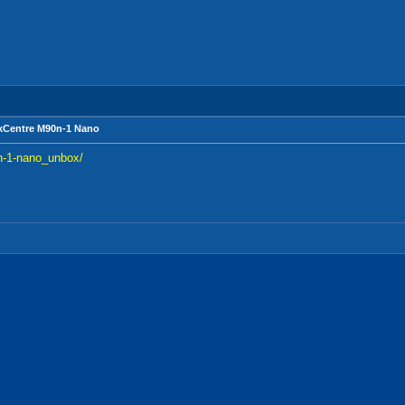
tre M90n-1 Nano
n-1-nano_unbox/