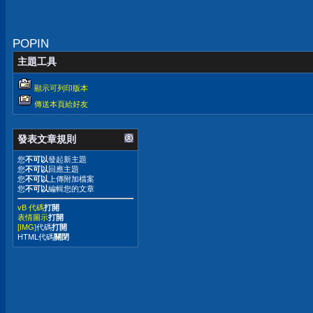
POPIN
主題工具
顯示可列印版本
傳送本頁給好友
發表文章規則
您
不可以
發起新主題
您
不可以
回應主題
您
不可以
上傳附加檔案
您
不可以
編輯您的文章
vB 代碼
打開
表情圖示
打開
[IMG]
代碼
打開
HTML代碼
關閉