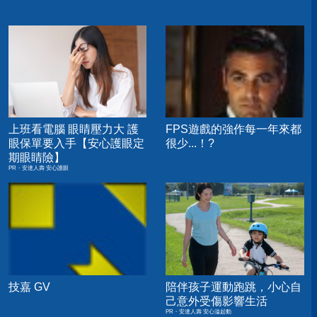
上班看電腦 眼睛壓力大 護
FPS遊戲的強作每一年來都
眼保單要入手【安心護眼定
很少...！?
期眼睛險】
PR・安達人壽 安心護眼
技嘉 GV
陪伴孩子運動跑跳，小心自
己意外受傷影響生活
PR・安達人壽 安心溢起動