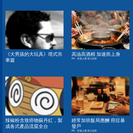
《大男孩的大玩具》塔式吊
高油高酒精 加速癌上身
PR・安達人壽 安心抗癌
車篇
辣椒粉含致癌物蘇丹紅，製
經常加班飯局應酬 癌症暴
成各式產品流竄全台
發戶
PR・安達人壽 安心抗癌