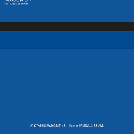
PR・Club Med Taiwan
所有的時間均為GMT +8。 現在的時間是
11:33 AM
.