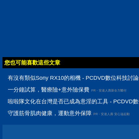
您也可能喜歡這些文章
有沒有類似Sony RX10的相機 - PCDVD數位科技討
一分鐘試算，醫療險+意外險保費
PR・安達人壽新全力醫付
啦啦隊文化在台灣是否已成為意淫的工具 - PCDVD
守護筋骨肌肉健康，運動意外保障
PR・安達人壽 安心溢起動