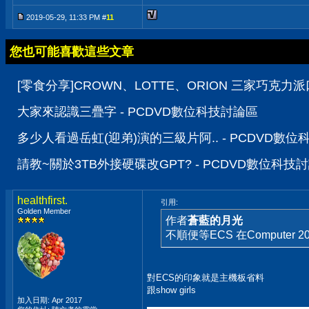
2019-05-29, 11:33 PM #
11
您也可能喜歡這些文章
[零食分享]CROWN、LOTTE、ORION 三家巧克力
大家來認識三疊字 - PCDVD數位科技討論區
多少人看過岳虹(迎弟)演的三級片阿.. - PCDVD數
請教~關於3TB外接硬碟改GPT? - PCDVD數位科技
healthfirst.
引用:
Golden Member
作者
蒼藍的月光
不順便等ECS 在Computer 20
對ECS的印象就是主機板省料
跟show girls
加入日期: Apr 2017