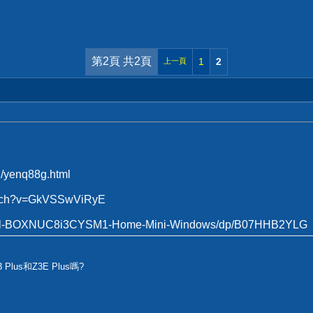
第2頁 共2頁
1
2
上一頁
al/yenq88g.html
watch?v=GkVSSwViRyE
ntel-BOXNUC8i3CYSM1-Home-Mini-Windows/dp/B07HHB2YLG
Plus和Z3E Plus嗎?