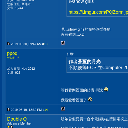
加入日期: Jan 2004
跟show girls
您的住址: 高雄市
文章: 1,244
https://i.imgur.com/P0jZorm.j
嗯...show girls的布料算蠻多的
沒有省到...XD
2019-05-30, 09:47 AM #
13
ppoq
引用:
*停權中*
作者
蒼藍的月光
不順便等ECS 在Computer 20
加入日期: Nov 2012
文章: 926
等我看到裡面的結構 再說
我最愛看裡面了
2019-06-19, 12:32 PM #
14
Double Q
明年暑假要買一台小電腦放在壁掛電視上
Advance Member