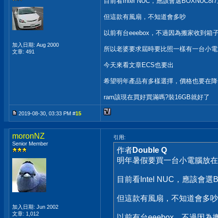
目前看Intel NUC，應該會選BOXNUC8I
但這款有風扇，不知道會多吵
以前有台eeebox，不過因為搬家收到
加入日期: Aug 2000
所以老婆要求屆時要比照一樣有一台小電
文章: 491
今天來看文章ECS也要出
希望明年產品有多樣選擇，價格也要在降
ram該現在買好買滿嗎?裝16GB就好了
2019-08-30, 03:33 PM #
15
moronNZ
引用:
Senior Member
作者
Double Q
明年暑假要買一台小電腦放在
目前看Intel NUC，應該會選
但這款有風扇，不知道會多吵
加入日期: Jun 2002
文章: 1,012
以前有台eeebox，不過因