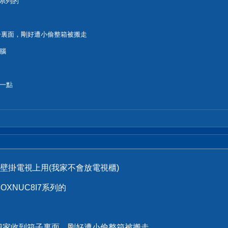
7系列的
箱子裏面，剛好遭小偷整箱被搬走
腦
一點
壁掛電視上用(我家不會放電視櫃)
BOXNUC8I7系列的
為搬家收到箱子裏面，剛好遭小偷整箱被搬走