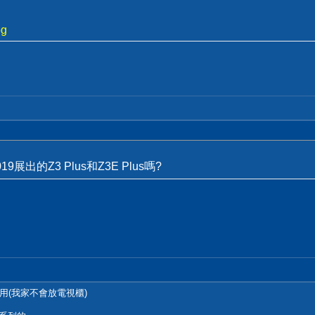
pg
19展出的Z3 Plus和Z3E Plus嗎?
用(我家不會放電視櫃)