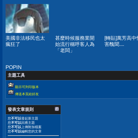
美國非法移民也太
甚麼時候服務業開
[轉貼]萬芳高中
瘋狂了
始流行稱呼客人為
害醜聞....
「老闆」
POPIN
主題工具
顯示可列印版本
傳送本頁給好友
發表文章規則
您
不可以
發起新主題
您
不可以
回應主題
您
不可以
上傳附加檔案
您
不可以
編輯您的文章