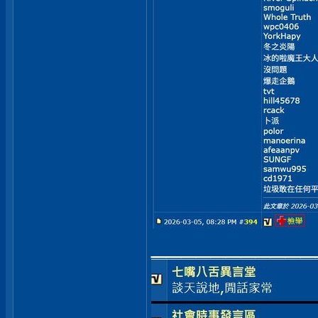
___________