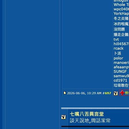
___________