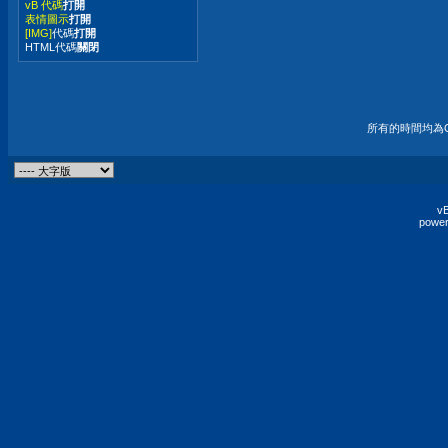
vB 代碼
打開
表情圖示
打開
[IMG]
代碼
打開
HTML代碼
關閉
所有的時間均為G
vB
power