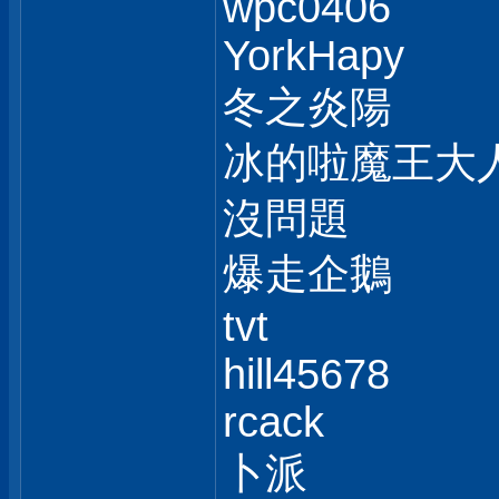
wpc0406
YorkHapy
冬之炎陽
冰的啦魔王大
沒問題
爆走企鵝
tvt
hill45678
rcack
卜派