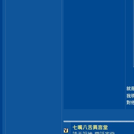
___________