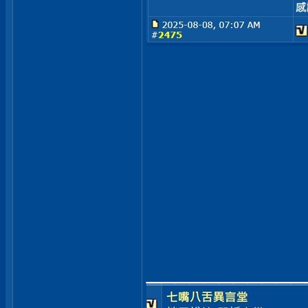
___________