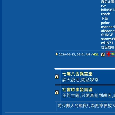
___________