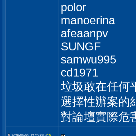
polor
manoerina
afeaanpv
SUNGF
samwu995
cd1971
垃圾敢在任何
選擇性辦案的
對論壇實際危
2026-06-06, 12:20 PM #
10