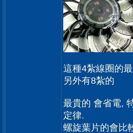
這種4紮線圈的最
另外有8紮的
最貴的 會省電,
定律.
螺旋葉片的會比較