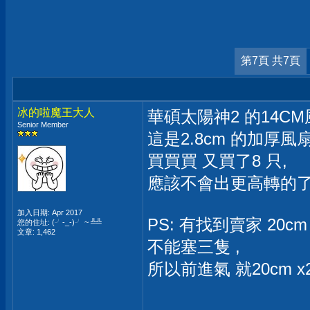
第7頁 共7頁
冰的啦魔王大人
華碩太陽神2 的14CM風扇
Senior Member
這是2.8cm 的加厚風扇,
買買買 又買了8 只,
應該不會出更高轉的了
加入日期: Apr 2017
PS: 有找到賣家 20c
您的住址: (╯-_-)╯ ~ ╩╩
文章: 1,462
不能塞三隻 ,
所以前進氣 就20cm x2 