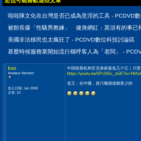
您也可能喜歡這些文章
啦啦隊文化在台灣是否已成為意淫的工具 - PCDVD
被館長爆「性騷男教練」 健身網紅：莫須有的事已報警
美國非法移民也太瘋狂了 - PCDVD數位科技討論區
甚麼時候服務業開始流行稱呼客人為「老闆」 - PCD
koo
中国慈善机构官员身家最低几个亿｜川普
Amateur Member
https://youtu.be/5Pcl3Gc_sGE?si=HI
老王：在中國，貪污幾個億都算少的
加入日期: Jan 2008
文章: 33