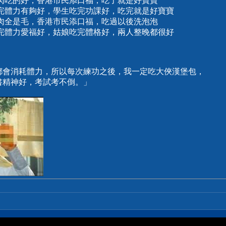
肉吃的好，香港市民添口福，吃了就是好寶寶
吃完體力有夠好，學生吃完功課好，吃完就是好寶寶
肉全是毛，香港市民添口福，吃過以後洗泡泡
吃完體力愛福好，姑娘吃完體格好，兩人整晚都很好
都會消耗體力，所以每次練功之後，我一定吃大俠漢堡包，
書精神好，考試考不倒。」