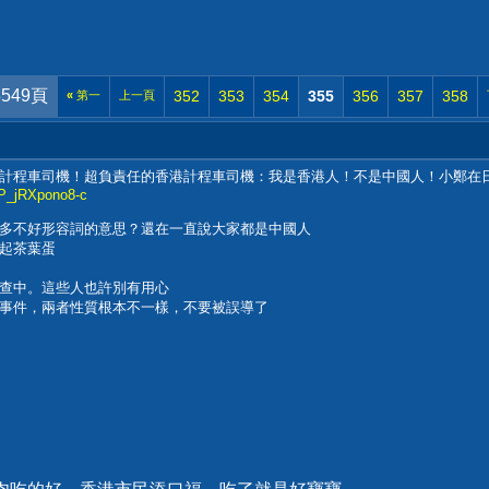
549頁
352
353
354
355
356
357
358
«
第一
上一頁
計程車司機！超負責任的香港計程車司機：我是香港人！不是中國人！小鄭在
1P_jRXpono8-c
多不好形容詞的意思？還在一直說大家都是中國人
起茶葉蛋
查中。這些人也許別有用心
事件，兩者性質根本不一樣，不要被誤導了