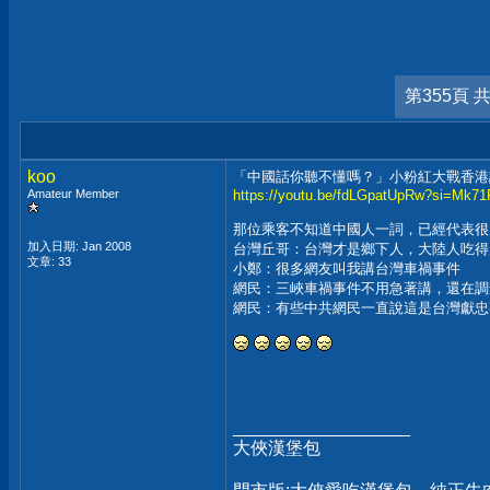
第355頁 共
koo
「中國話你聽不懂嗎？」小粉紅大戰香港
Amateur Member
https://youtu.be/fdLGpatUpRw?si=Mk7
那位乘客不知道中國人一詞，已經代表很
加入日期: Jan 2008
台灣丘哥：台灣才是鄉下人，大陸人吃得
文章: 33
小鄭：很多網友叫我講台灣車禍事件
網民：三峽車禍事件不用急著講，還在調
網民：有些中共網民一直說這是台灣獻忠
__________________
大俠漢堡包