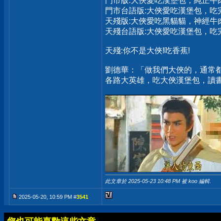
門市版:大俠愛吃漢堡包，純正牛
門市台語版:大俠愛吃漢堡包，
天殘版:大俠愛吃黑貓貓，神經牛
天殘台語版:大俠愛吃漢堡包，
天殘:你不是大俠!吃香蕉!
劉德華：「做我們大俠的，通常
各路大英雄，吃大俠漢堡包，讀
此文章於 2025-05-23
10:48 PM
被 koo 編輯.
2025-05-20, 10:59 PM #
3541