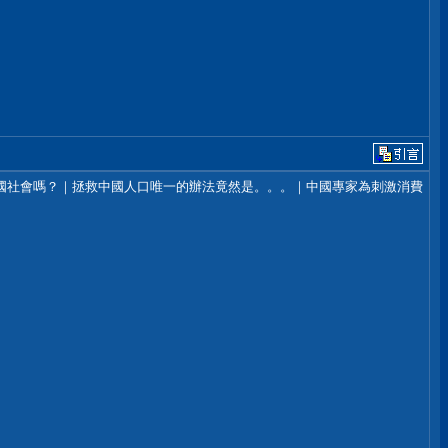
國社會嗎？｜拯救中國人口唯一的辦法竟然是。。。｜中國專家為刺激消費