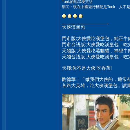
Tank的地獄梗笑話
網民：現在中國遊行標配是Tank，人不是坐
__________________
大俠漢堡包
門市版:大俠愛吃漢堡包，純正牛
門市台語版:大俠愛吃漢堡包，
天殘版:大俠愛吃黑貓貓，神經牛
天殘台語版:大俠愛吃漢堡包，
天殘:你不是大俠!吃香蕉!
劉德華：「做我們大俠的，通常
各路大英雄，吃大俠漢堡包，讀