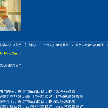
被當成人來對待！】中國人口出生率為什麼會暴跌？25號宇宙實驗能夠解釋中
g1MHVcebXmrr8
欠薪資的錯覺？
肉吃的好，香港市民添口福，吃了就是好寶寶
吃完體力有夠好，學生吃完功課好，吃完就是好寶寶
肉全是毛，香港市民添口福，吃過以後洗泡泡
吃完體力愛福好，姑娘吃完體格好，兩人整晚都很好