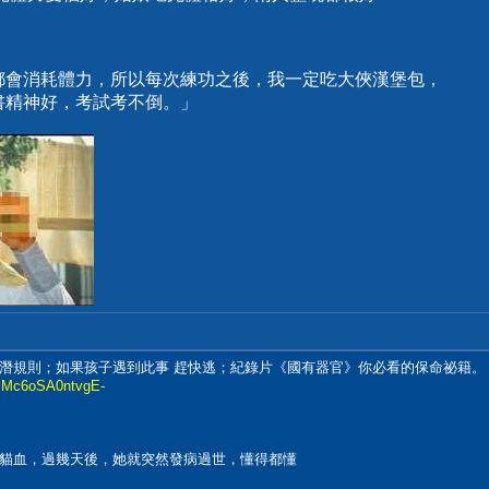
都會消耗體力，所以每次練功之後，我一定吃大俠漢堡包，
書精神好，考試考不倒。」
潛規則；如果孩子遇到此事 趕快逃；紀錄片《國有器官》你必看的保命祕籍。｜ 
iMc6oSA0ntvgE-
貓血，過幾天後，她就突然發病過世，懂得都懂