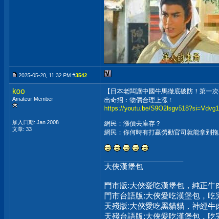
2025-05-20, 11:32 PM #
3542
koo
【日本老闆讓中國牛馬徹底破防！第一次
Amateur Member
出奇招：物價合理上漲！
https://youtu.be/S9O2lsgv518?si=Vdv
加入日期: Jan 2008
網民：漲價去庫存？
文章: 33
網民：你何時有打贏勞動官司就能拿到拖
__________________
大俠漢堡包
門市版:大俠愛吃漢堡包，純正牛
門市台語版:大俠愛吃漢堡包，
天殘版:大俠愛吃黑貓貓，神經牛
天殘台語版:大俠愛吃漢堡包，