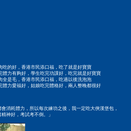
肉吃的好，香港市民添口福，吃了就是好寶寶
吃完體力有夠好，學生吃完功課好，吃完就是好寶寶
肉全是毛，香港市民添口福，吃過以後洗泡泡
吃完體力愛福好，姑娘吃完體格好，兩人整晚都很好
都會消耗體力，所以每次練功之後，我一定吃大俠漢堡包，
書精神好，考試考不倒。」