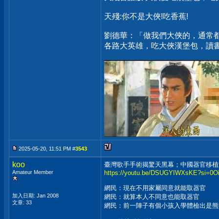
天殘:你不是大俠!吃香蕉!
劉德華：「做我們大俠的，通常
各路大英雄，吃大俠漢堡包，讀
2025-05-20, 11:51 PM #
3543
koo
臺灣歌手手術揭驚天黑幕；中國器官移植
Amateur Member
https://youtu.be/DSUGYIWXsKE?si=0O
網民：現在不用家屬同意就能取器官
加入日期: Jan 2008
網民：就算本人不同意也能取器官
文章: 33
網民：前一陣子有個小孩入學體檢出是熊