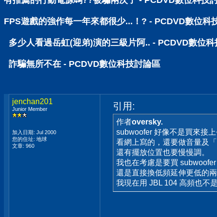
有推薦的行動電源嗎??被騙兩次了 - PCDVD數位科技
FPS遊戲的強作每一年來都很少...！? - PCDVD數位
多少人看過岳虹(迎弟)演的三級片阿.. - PCDVD數位
詐騙無所不在 - PCDVD數位科技討論區
jenchan201
引用:
Junior Member
作者
oversky.
subwoofer 好像不是買來
加入日期: Jul 2000
您的住址: 地球
看網上寫的，還要做音量及「
文章: 960
還有擺放位置也要慢慢調。
我也在考慮是要買 subwoofe
還是直接換低頻延伸更低的兩
我現在用 JBL 104 高頻也