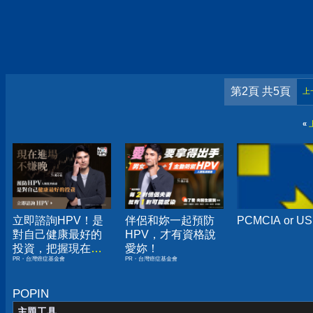
第2頁 共5頁
上
«
立即諮詢HPV！是
伴侶和妳一起預防
PCMCIA or U
對自己健康最好的
HPV，才有資格說
投資，把握現在不
愛妳！
PR・台灣癌症基金會
PR・台灣癌症基金會
嫌晚！
POPIN
主題工具