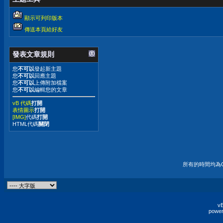
顯示可列印版本
傳送本頁給好友
發表文章規則
您
不可以
發起新主題
您
不可以
回應主題
您
不可以
上傳附加檔案
您
不可以
編輯您的文章
vB 代碼
打開
表情圖示
打開
[IMG]
代碼
打開
HTML代碼
關閉
所有的時間均為G
vB
power