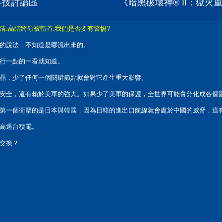
位科技討論區
《暗黑破壞神® II：獄火重
.高階將領被斬首.我們是否要有警惕?
的說法，不知道是哪流出來的。
行一點的一看就知道。
晶，少了任何一個關鍵節點就會對它產生重大影響。
安全，這有賴於美軍的強大。如果少了美軍的保護，全世界可能會分化成各個
第一個衝擊的是日本與韓國，因為日韓的進出口航線就會處於中國的威脅，這
高過台積電。
交換？