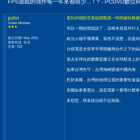
FPS遊戲的強作每一年來都很少...！? - PCDVD數
polor
看到伊朗防空系統開戰第一時間被特務肅清
Junior Member
所以一開始我就說了，這根本就是外行人
加入日期: May 2001
政治人物不懂專業，當然不清楚，但是內
您的住址: 台北
文章: 702
台積電是全世界半導體廠商合作之下的結
過去全球化的繁榮是建立在全球航道上的
如果台灣失守，台灣海峽變成中國內海，
對於美國，台灣的地理位置的重要性遠遠
美國如果要賣台，誰是買家？要用什麼來
多想想，很多說法經不起推敲。