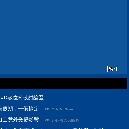
CDVD數位科技討論區
假期，一價搞定...
PR・Club Med Taiwan
己意外受傷影響...
PR・安達人壽 安心溢起動