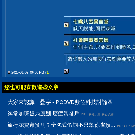
__________________
2025-01-02, 06:00 PM #
1
您也可能喜歡這些文章
大家來認識三疊字 - PCDVD數位科技討論區
經常加班飯局應酬 癌症暴發戶
PR・安達人壽 安心抗癌
旅行花費難預測？全包式假期不只幫你省預...
PR・Club Me