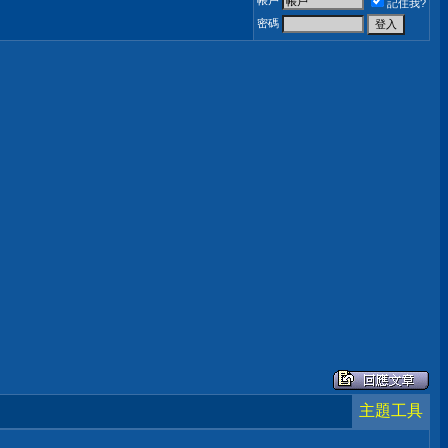
帳戶
記住我?
密碼
主題工具