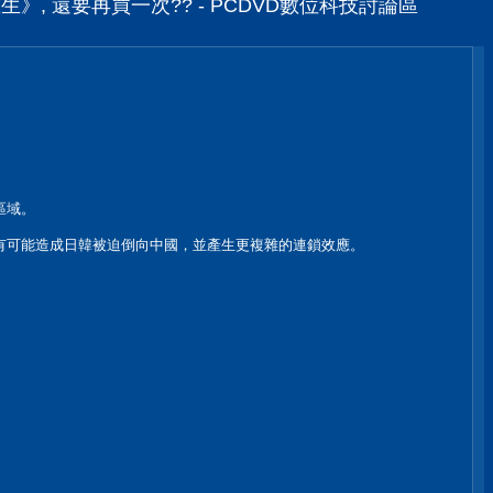
生》, 還要再買一次?? - PCDVD數位科技討論區
區域。
有可能造成日韓被迫倒向中國，並產生更複雜的連鎖效應。