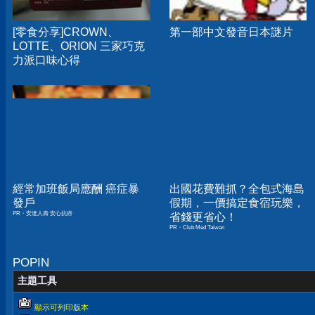
[零食分享]CROWN、
第一部中文發音日本謎片
LOTTE、ORION 三家巧克
力派口味心得
經常加班飯局應酬 癌症暴
出國花費難抓？全包式海島
發戶
假期，一價搞定食宿玩樂，
PR・安達人壽 安心抗癌
省錢更省心！
PR・Club Med Taiwan
POPIN
主題工具
顯示可列印版本