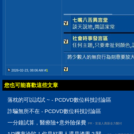
__________________
2026-02-23, 08:06 AM #
1
您也可能喜歡這些文章
落枕的可以試試 ~ - PCDVD數位科技討論區
詐騙無所不在 - PCDVD數位科技討論區
一分鐘試算，醫療險+意外險保費
PR・安達人壽新全力醫付