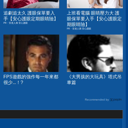
追劇追太久 護眼保單要入
上班看電腦 眼睛壓力大 護
手【安心護眼定期眼睛險】
眼保單要入手【安心護眼定
PR・安達人壽 安心護眼
期眼睛險】
PR・安達人壽 安心護眼
FPS遊戲的強作每一年來都
《大男孩的大玩具》塔式吊
很少...！?
車篇
Recommended by