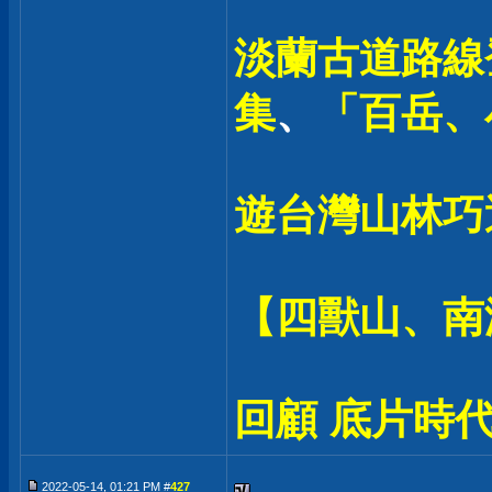
淡蘭古道路線登
集
、
「百岳、
遊台灣山林巧
【四獸山、南
回顧 底片時代
2022-05-14, 01:21 PM #
427