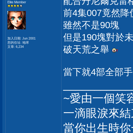
配合丹尼爾克雷格
Elite Member
前4集007竟然
雖然不是90塊
但是190塊對於
加入日期: Jun 2001
您的住址: 地球
破天荒之舉
文章: 6,234
當下就4部全部
___________
~愛由一個笑
一滴眼淚來結
當你出生時你