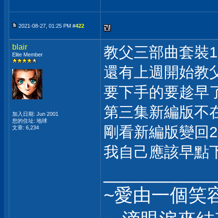
2021-08-27, 01:25 PM #
422
blair
教父三部曲套裝1
Elite Member
還有上週開始教
要下手的要趁早
第三集新編版不
加入日期: Jun 2001
您的住址: 地球
剛看新編版變回2
文章: 6,234
我自己應該早點
___________
~愛由一個笑