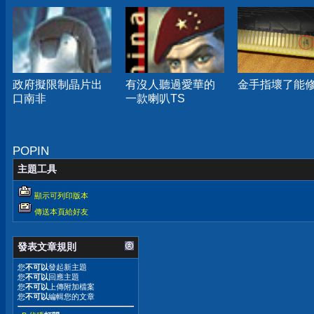
政府擬限制晶片出
有沒人聽過愛華的
金手指壞了能
口南非
一款喇叭TS
POPIN
主題工具
顯示可列印版本
傳送本頁給好友
發表文章規則
您
不可以
發起新主題
您
不可以
回應主題
您
不可以
上傳附加檔案
您
不可以
編輯您的文章