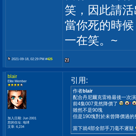
笑，因此請活
當你死的時候
一在笑。~
2021-09-18, 02:29 PM #
425
blair
引用:
Elite Member
作者
blair
配合丹尼爾克雷格最後一次演出
前4集007竟然降價了
雖然不是90塊
但是190塊對於未曾降價過的
加入日期: Jun 2001
您的住址: 地球
文章: 6,234
當下就4部全部手刀毫不遲疑