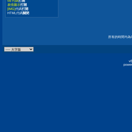
vB 代碼
打開
表情圖示
打開
[IMG]
代碼
打開
HTML代碼
關閉
所有的時間均為G
vB
power