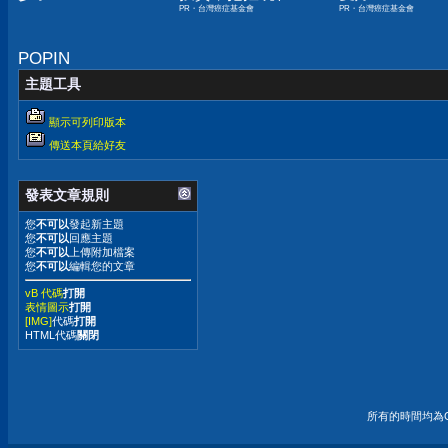
PR・台灣癌症基金會
PR・台灣癌症基金會
嫌晚！
POPIN
主題工具
顯示可列印版本
傳送本頁給好友
發表文章規則
您
不可以
發起新主題
您
不可以
回應主題
您
不可以
上傳附加檔案
您
不可以
編輯您的文章
vB 代碼
打開
表情圖示
打開
[IMG]
代碼
打開
HTML代碼
關閉
所有的時間均為G