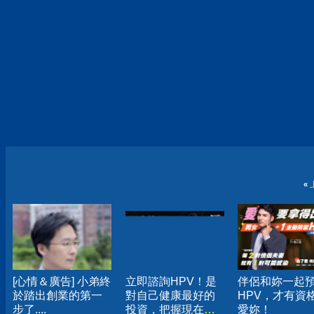
«
[心情＆廣告] 小弟終
立即諮詢HPV！是
伴侶和妳一起
於踏出創業的第一
對自己健康最好的
HPV，才有資
步了....
投資，把握現在不
愛妳！