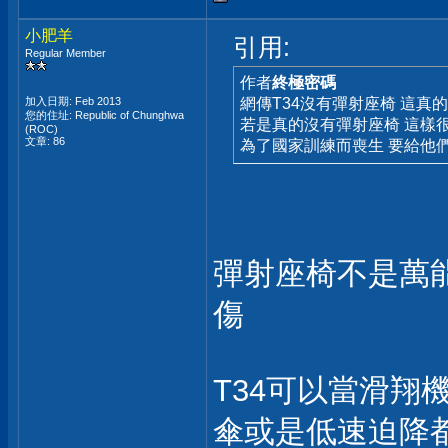
小肥羊
引用:
Regular Member
作者
終極密碼
加入日期: Feb 2013
網傳T34沒有彈射座椅 這真
您的住址: Republic of Chunghwa
若是真的沒有彈射座椅 這樣很
(ROC)
文章: 86
為了國家訓練而喪生 要給他
彈射座椅不是萬
傷
T34可以當滑
傘或是低速迫降