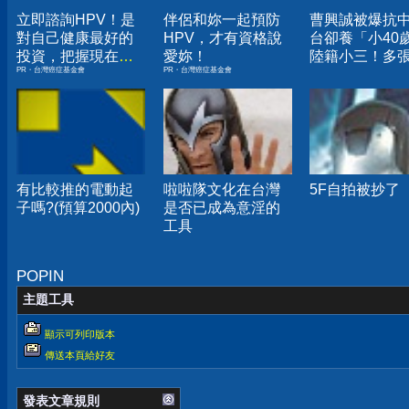
立即諮詢HPV！是
伴侶和妳一起預防
曹興誠被爆抗
對自己健康最好的
HPV，才有資格說
台卻養「小40
投資，把握現在不
愛妳！
陸籍小三！多
PR・台灣癌症基金會
PR・台灣癌症基金會
嫌晚！
密照曝
有比較推的電動起
啦啦隊文化在台灣
5F自拍被抄了
子嗎?(預算2000內)
是否已成為意淫的
工具
POPIN
主題工具
顯示可列印版本
傳送本頁給好友
發表文章規則