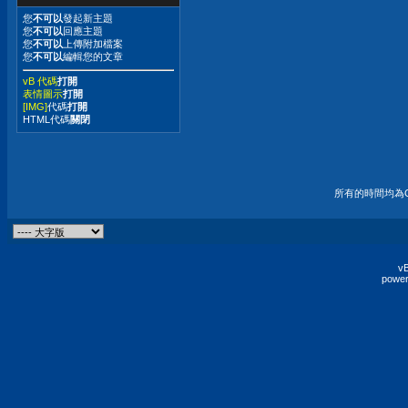
您
不可以
發起新主題
您
不可以
回應主題
您
不可以
上傳附加檔案
您
不可以
編輯您的文章
vB 代碼
打開
表情圖示
打開
[IMG]
代碼
打開
HTML代碼
關閉
所有的時間均為G
vB
power