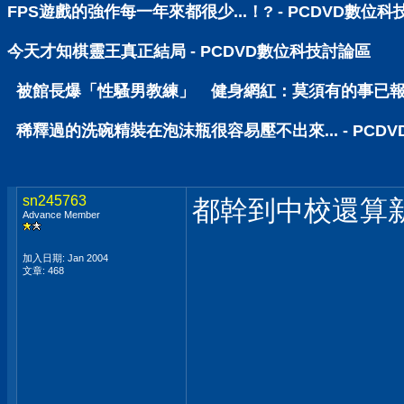
FPS遊戲的強作每一年來都很少...！? - PCDVD數位
今天才知棋靈王真正結局 - PCDVD數位科技討論區
被館長爆「性騷男教練」 健身網紅：莫須有的事已報警 
稀釋過的洗碗精裝在泡沫瓶很容易壓不出來... - PCD
sn245763
都幹到中校還算
Advance Member
加入日期: Jan 2004
文章: 468