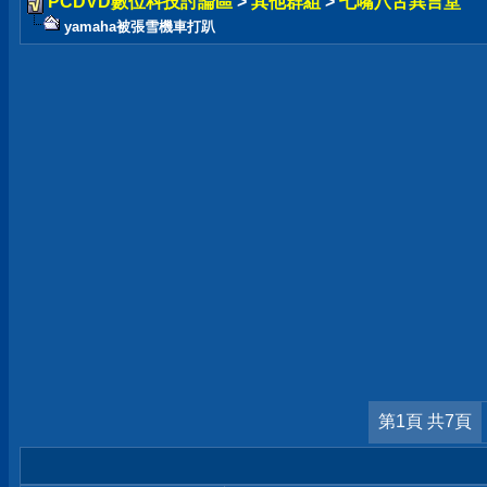
PCDVD數位科技討論區
>
其他群組
>
七嘴八舌異言堂
yamaha被張雪機車打趴
第1頁 共7頁