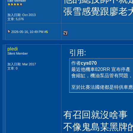
Elite Member
張雪感覺跟廖老
加入日期: Oct 2013
文章: 5,076
2026-05-16, 10:49 PM #
5
pledi
引用:
Silent Member
作者
cys070
加入日期: Mar 2017
文章: 0
最近他機車820RR 宣布停產
會縮缸，機油泵品管有問題，
至於比賽法國佬都是特供車
有召回就沒啥事
不像鬼島某黑牌