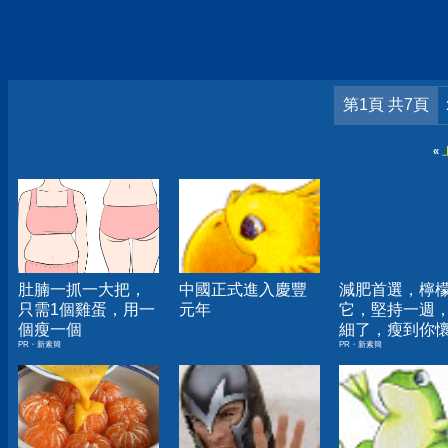
第1頁 共7頁
«
肚腩一抓一大把，
中國正式進入慶豐
減肥首選，檸
只需1個雞蛋，用一
元年
它，堅持一週
個瘦一個
細了，瘦到你
PR・新素簡
PR・新素簡
人生