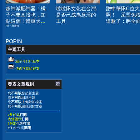
超神減肥神器！橘
啦啦隊文化在台灣
蹭中華隊C位大
子不要直接吃，加
是否已成為意淫的
照！ 采盟免
點這個！體重天天
工具
道歉了：將全
PR・新素簡
下降
討
POPIN
主題工具
顯示可列印版本
傳送本頁給好友
發表文章規則
您
不可以
發起新主題
您
不可以
回應主題
您
不可以
上傳附加檔案
您
不可以
編輯您的文章
vB 代碼
打開
表情圖示
打開
[IMG]
代碼
打開
HTML代碼
關閉