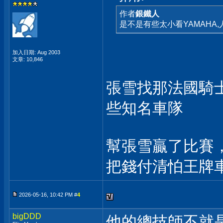
作者
銀鐵人
是不是有些太小看YAMAHA
加入日期: Aug 2003
文章: 10,846
張雪找那法國騎
些知名車隊
幫張雪贏了比賽
把錢付清怕王牌
2026-05-16, 10:42 PM #
4
bigDDD
他的總技師不就