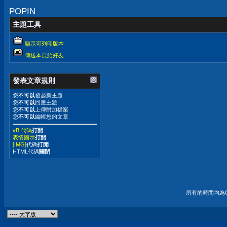
POPIN
主題工具
顯示可列印版本
傳送本頁給好友
發表文章規則
您
不可以
發起新主題
您
不可以
回應主題
您
不可以
上傳附加檔案
您
不可以
編輯您的文章
vB 代碼
打開
表情圖示
打開
[IMG]
代碼
打開
HTML代碼
關閉
所有的時間均為G