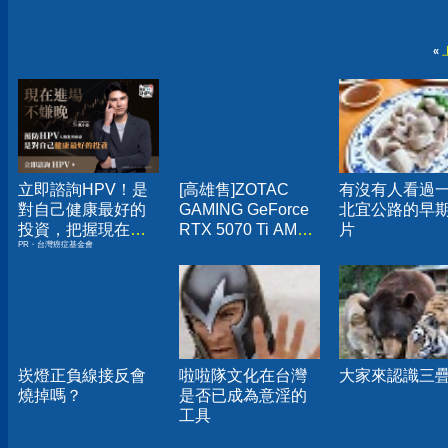
«
立即諮詢HPV！是
[高雄售]ZOTAC
有沒有人看過
對自己健康最好的
GAMING GeForce
北宜公路的早
投資，把握現在不
RTX 5070 Ti AMP
片
PR・台灣癌症基金會
嫌晚！
Extreme INFINITY
顯示卡
崁燈正負線接反會
啦啦隊文化在台灣
大家來認識三
燒掉嗎？
是否已成為意淫的
工具