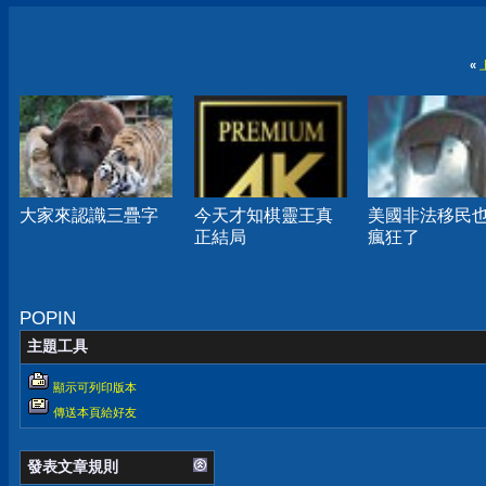
«
大家來認識三疊字
今天才知棋靈王真
美國非法移民
正結局
瘋狂了
POPIN
主題工具
顯示可列印版本
傳送本頁給好友
發表文章規則