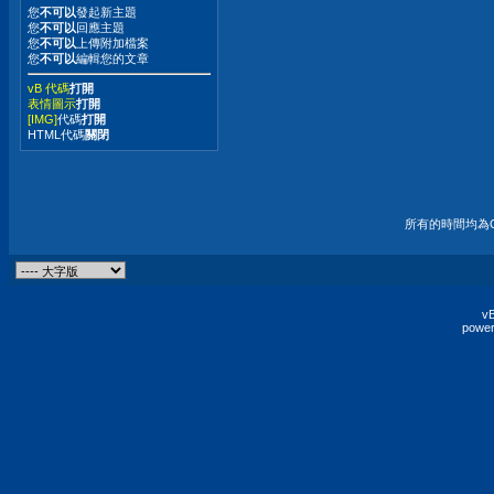
您
不可以
發起新主題
您
不可以
回應主題
您
不可以
上傳附加檔案
您
不可以
編輯您的文章
vB 代碼
打開
表情圖示
打開
[IMG]
代碼
打開
HTML代碼
關閉
所有的時間均為G
vB
power