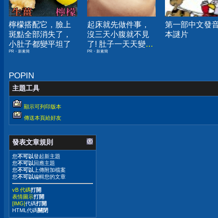
檸檬搭配它，臉上
起床就先做件事，
第一部中文發
斑點全部消失了，
沒三天小腹就不見
本謎片
小肚子都變平坦了
了! 肚子一天天變
PR・新素簡
PR・新素簡
小！
POPIN
主題工具
顯示可列印版本
傳送本頁給好友
發表文章規則
您
不可以
發起新主題
您
不可以
回應主題
您
不可以
上傳附加檔案
您
不可以
編輯您的文章
vB 代碼
打開
表情圖示
打開
[IMG]
代碼
打開
HTML代碼
關閉