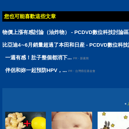
您也可能喜歡這些文章
物價上漲有感討論（油炸物） - PCDVD數位科技討論區
比亞迪4∼6月銷量超過了本田和日産 - PCDVD數位科
一週有感！肚子整個都消下...
PR・新素簡
伴侶和妳一起預防HPV，...
PR・台灣癌症基金會
«