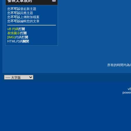
發表文章規則
您
不可以
發起新主題
您
不可以
回應主題
您
不可以
上傳附加檔案
您
不可以
編輯您的文章
vB 代碼
打開
表情圖示
打開
[IMG]
代碼
打開
HTML代碼
關閉
所有的時間均為G
vB
power