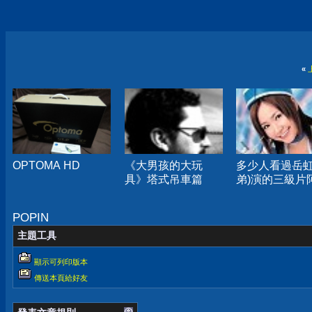
«
OPTOMA HD
《大男孩的大玩
多少人看過岳虹
具》塔式吊車篇
弟)演的三級片阿
POPIN
主題工具
顯示可列印版本
傳送本頁給好友