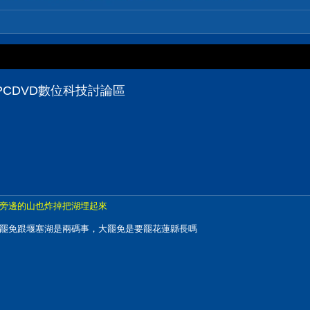
 PCDVD數位科技討論區
旁邊的山也炸掉把湖埋起來
罷免跟堰塞湖是兩碼事，大罷免是要罷花蓮縣長嗎