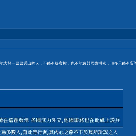
能大於一票票選出的人，不能有提案權，也不能參與國防機密，頂多只能有質