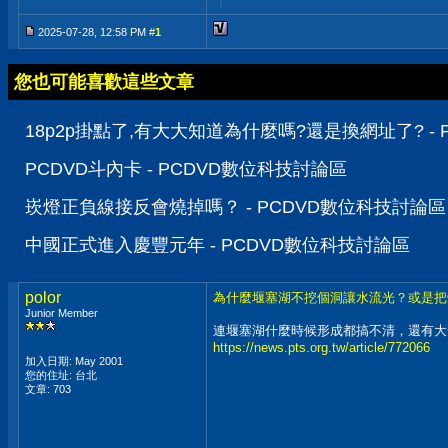
2025-07-28, 12:58 PM #
1
您也可能喜歡這些文章
18p2p掛點了,有大大知道為什麼嗎?還是換網址了? -
PCDVD斗內卡 - PCDVD數位科技討論區
崁燈正負線接反會燒掉嗎？ - PCDVD數位科技討論區
中國正式進入慶豐元年 - PCDVD數位科技討論區
polor
為什麼堰塞湖不挖個洞讓水流光？或是把
Junior Member
連堰塞湖什麼時候形成都搞不清，還有大
https://news.pts.org.tw/article/772066
加入日期: May 2001
您的住址: 台北
文章: 703