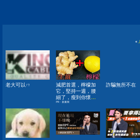
«
老大可以ㄇ
減肥首選，檸檬加
詐騙無所不在
它，堅持一週，腰
細了，瘦到你懷疑
PR・新素簡
人生