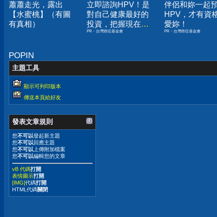
蕭蕭走光，露出
立即諮詢HPV！是
伴侶和妳一起
【水蜜桃】（有圖
對自己健康最好的
HPV，才有資
有真相）
投資，把握現在不
愛妳！
PR・台灣癌症基金會
PR・台灣癌症基金會
嫌晚！
POPIN
主題工具
顯示可列印版本
傳送本頁給好友
發表文章規則
您
不可以
發起新主題
您
不可以
回應主題
您
不可以
上傳附加檔案
您
不可以
編輯您的文章
vB 代碼
打開
表情圖示
打開
[IMG]
代碼
打開
HTML代碼
關閉