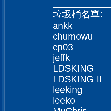
___________
垃圾桶名單:
ankk
chumowu
cp03
jeffk
LDSKING
LDSKING II
leeking
leeko