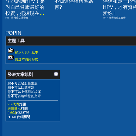
立即諮詢HPV！是
不知道停權標準為
伴侶和妳一起
對自己健康最好的
何?
HPV，才有資
投資，把握現在不
愛妳！
PR・台灣癌症基金會
PR・台灣癌症基金會
嫌晚！
POPIN
主題工具
顯示可列印版本
傳送本頁給好友
發表文章規則
您
不可以
發起新主題
您
不可以
回應主題
您
不可以
上傳附加檔案
您
不可以
編輯您的文章
vB 代碼
打開
表情圖示
打開
[IMG]
代碼
打開
HTML代碼
關閉