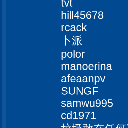
tvt
hill45678
rcack
卜派
polor
manoerina
afeaanpv
SUNGF
samwu995
cd1971