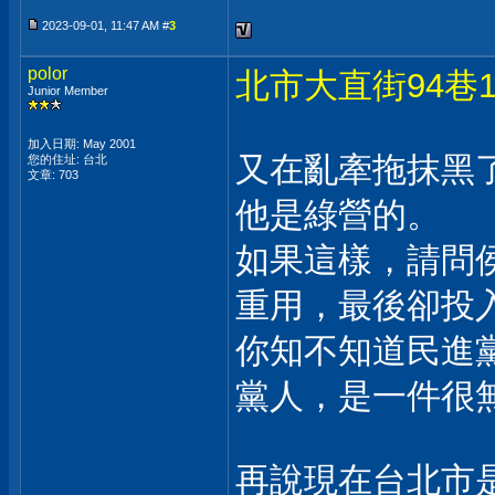
2023-09-01, 11:47 AM #
3
polor
北市大直街94巷
Junior Member
加入日期: May 2001
又在亂牽拖抹黑
您的住址: 台北
文章: 703
他是綠營的。
如果這樣，請問
重用，最後卻投
你知不知道民進
黨人，是一件很
再說現在台北市