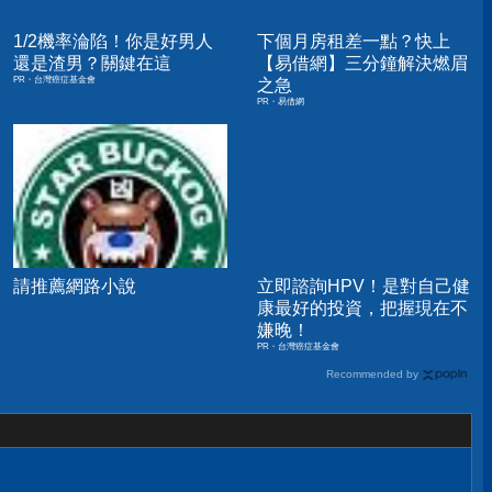
1/2機率淪陷！你是好男人
下個月房租差一點？快上
還是渣男？關鍵在這
【易借網】三分鐘解決燃眉
PR・台灣癌症基金會
之急
PR・易借網
請推薦網路小說
立即諮詢HPV！是對自己健
康最好的投資，把握現在不
嫌晚！
PR・台灣癌症基金會
Recommended by