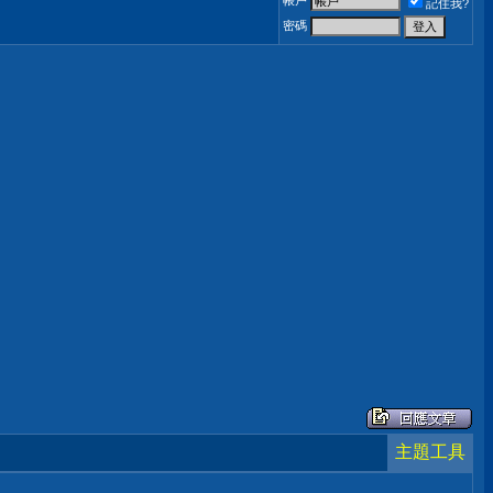
帳戶
記住我?
密碼
主題工具