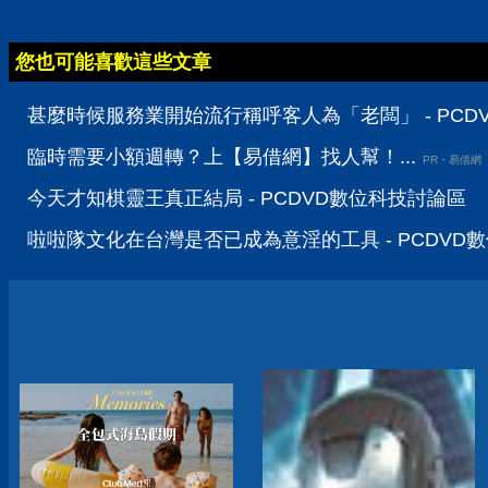
您也可能喜歡這些文章
甚麼時候服務業開始流行稱呼客人為「老闆」 - PCD
臨時需要小額週轉？上【易借網】找人幫！...
PR・易借網
今天才知棋靈王真正結局 - PCDVD數位科技討論區
啦啦隊文化在台灣是否已成為意淫的工具 - PCDVD