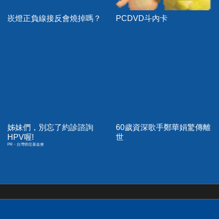
崁燈正負線接反會燒掉嗎？
PCDVD斗內卡
姊妹們，別忘了約診諮詢
60歲資深歌手鄭華娟驚傳離
HPV喔!
世
PR・台灣癌症基金會