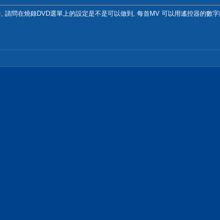
中, 請問在燒錄DVD選單上的設定是不是可以做到, 每首MV 可以用遙控器的數字