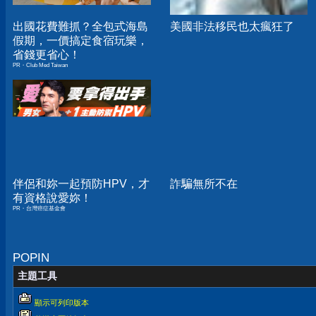
出國花費難抓？全包式海島
美國非法移民也太瘋狂了
假期，一價搞定食宿玩樂，
省錢更省心！
PR・Club Med Taiwan
伴侶和妳一起預防HPV，才
詐騙無所不在
有資格說愛妳！
PR・台灣癌症基金會
POPIN
主題工具
顯示可列印版本