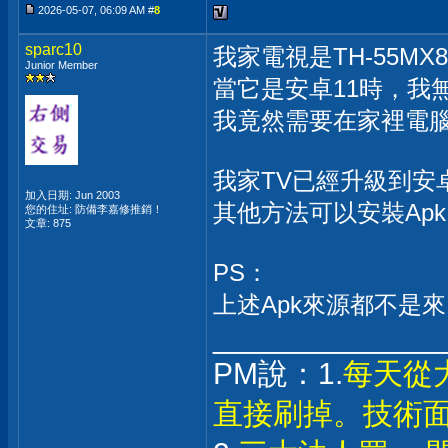
2026-05-07, 06:09 AM #
8
sparc10
我家電視是TH-55MX
Junior Member
當它是安卓11時，我
我竟然需要在家裡電腦
我家TV已經升級到安
加入日期: Jun 2003
其他方法可以安裝Ap
您的住址: 防備李嘉修推銷！
文章: 875
PS：
上述Apk來源都不是來自谷
_____________
PM說：1.
每天從
直接刷掉。技術