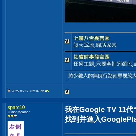
_____________
2025-05-17, 02:34 PM #
5
sparc10
我在Google TV 
Junior Member
找到并進入GooglePla
_____________