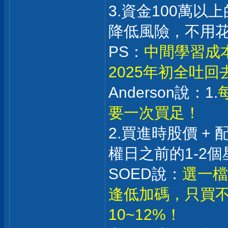
3.資金100萬
降低風險，不用
PS：
中間學習成
2025年初全吐
Anderson說：1.
要一次買足！
2.買進時股價 +
權日之前的1-2個
SOED說：
選一檔
逢低加碼，只買不
10~12%！