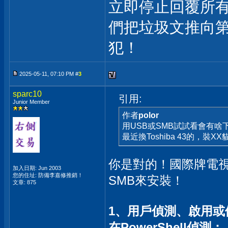
立即停止回覆所
們把垃圾文推向
犯！
2025-05-11, 07:10 PM #
3
sparc10
引用:
Junior Member
作者
polor
用USB或SMB試試看會有啥
最近換Toshiba 43的，裝
你是對的！國際牌電
加入日期: Jun 2003
您的住址: 防備李嘉修推銷！
SMB來安裝！
文章: 875
1、用戶偵測、啟用或
在PowerShell偵測：