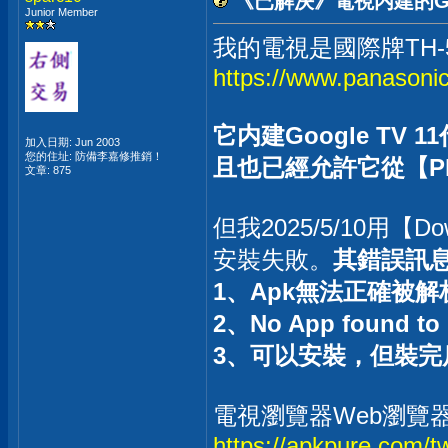
《已解決》電視内建的Go
Junior Member
我的電視是國際牌TH-5
https://www.panasoni
它内建Google T
加入日期: Jun 2003
您的住址: 防備李嘉修推銷！
且也已經允許它從【Pla
文章: 875
但我2025/5/10用【D
安裝失敗。
其錯誤訊
1、Apk無法正確被解
2、No App found to h
3、可以安裝，但裝
電視瀏覽器Web瀏覽器 - 
https://apkpure.com/t