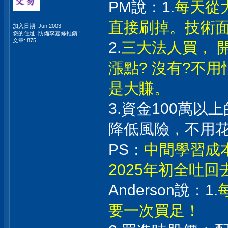
PM說：1.
每天從
直接刷掉。技術
加入日期: Jun 2003
您的住址: 防備李嘉修推銷！
文章: 875
2.
三大法人買， 
漲點? 沒有?不
是大賺。
3.資金100萬
降低風險，不用
PS：
中間學習成
2025年初全吐
Anderson說：1.
要一次買足！