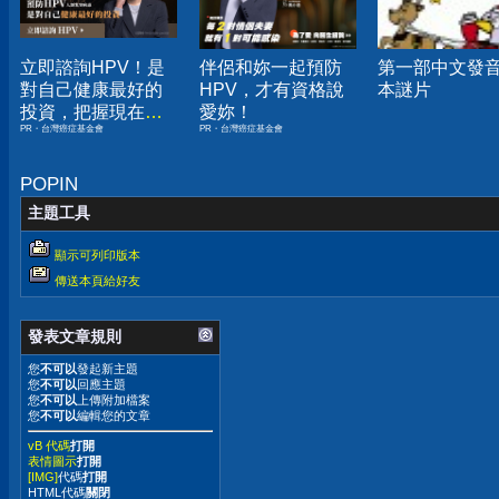
立即諮詢HPV！是
伴侶和妳一起預防
第一部中文發
對自己健康最好的
HPV，才有資格說
本謎片
投資，把握現在不
愛妳！
PR・台灣癌症基金會
PR・台灣癌症基金會
嫌晚！
POPIN
主題工具
顯示可列印版本
傳送本頁給好友
發表文章規則
您
不可以
發起新主題
您
不可以
回應主題
您
不可以
上傳附加檔案
您
不可以
編輯您的文章
vB 代碼
打開
表情圖示
打開
[IMG]
代碼
打開
HTML代碼
關閉