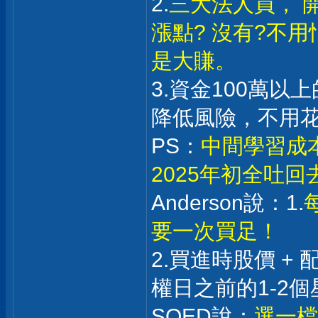
2.
三大法人買， 
漲點? 沒有?不
是大賺。
3.資金100萬
降低風險，不用
PS：
中間學習成
2025年初全吐
Anderson說：1.
要一次買足！
2.買進時股價 +
權日之前的1-2個
SOED說：
選一檔