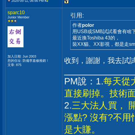
2025-05-11, 06:56 PM #
2
sparc10
引用:
Junior Member
作者
polor
用USB或SMB試試看會有啥
最近換Toshiba 43的，
裝XX貓、XX影視，都是走sm
加入日期: Jun 2003
收到，謝謝，我去試
您的住址: 防備李嘉修推銷！
文章: 875
_____________
PM說：1.
每天從
直接刷掉。技術
2.
三大法人買， 
漲點? 沒有?不
是大賺。