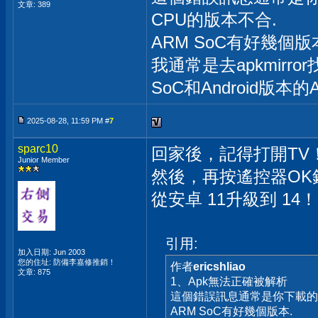
文章: 389
CPU的版本不合.
ARM SoC有好幾個版
我通常是去apkmirr
SoC和Android版本的A
2025-08-28, 11:59 PM #
7
sparc10
回家後，記得打開TV
Junior Member
然後，再按遙控器OK
從安卓 11升級到 14！
引用:
加入日期: Jun 2003
您的住址: 防備李嘉修推銷！
作者
ericshliao
文章: 875
1、Apk無法正確被解析
這個錯誤訊息通常是你下載的APK
ARM SoC有好幾個版本.