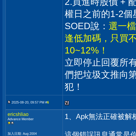
2.買進時股價 +
權日之前的1-2個
SOED說：
選一檔
逢低加碼，只買不
10~12%！
立即停止回覆所
們把垃圾文推向
犯！
2025-08-20, 09:57 PM #
6
ericshliao
1、Apk無法正確被解
Advance Member
這個錯誤訊息通常是你下載
加入日期: Aug 2004