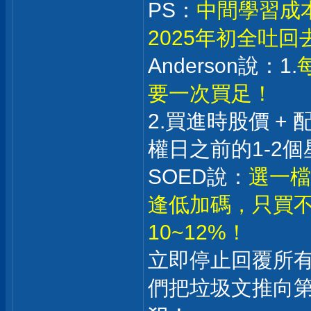
PS：
中間學習成
2025年初全吐
Anderson說：1.
要一次買足！
2.買進時股價 +
權日之前的1-2個
SOED說：
選一檔
逢低加碼，只買不
10~12%！
立即停止回覆所
們把垃圾文推向