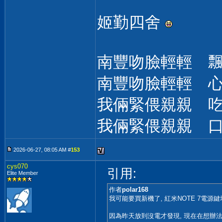
姬勤四舍
南豐吻臉輕輕 
南豐吻臉輕輕 
我倆緊偎親親 
我倆緊偎親親 
2026-06-27, 08:05 AM #
153
cys070
引用:
Elite Member
作者
polar168
我可能要買新機了, 紅米NOTE 7電源
因為昨天放到沒電才發現, 現在在想辦