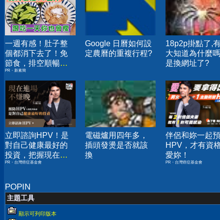
一週有感！肚子整
Google 日曆如何設
18p2p掛點了,
個都消下去了！免
定農曆的重複行程?
大知道為什麼嗎
節食，排空順暢就
是換網址了?
PR・新素簡
夠
立即諮詢HPV！是
電磁爐用四年多，
伴侶和妳一起
對自己健康最好的
插頭發燙是否就該
HPV，才有資
投資，把握現在不
換
愛妳！
PR・台灣癌症基金會
PR・台灣癌症基金會
嫌晚！
POPIN
主題工具
顯示可列印版本