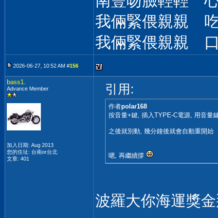
南豐吻臉輕輕 
我倆緊偎親親 
我倆緊偎親親 
2026-06-27, 10:52 AM #
156
bass1.
引用:
Advance Member
作者
polar168
按音量+鍵, 插入TYPE-C電源, 用音
之後就別動, 幾分鐘後就會自動重開始
加入日期: Aug 2013
您的住址: 台南or台北
嗯, 再繼續撐
文章: 401
波羅大你海運獎金