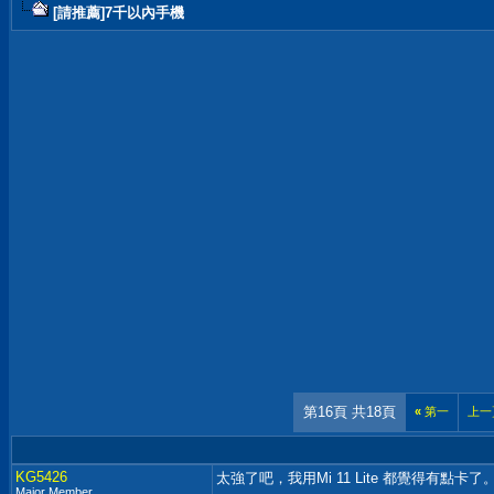
[請推薦]7千以內手機
第16頁 共18頁
«
第一
上一
KG5426
太強了吧，我用Mi 11 Lite 都覺得有點卡了
Major Member