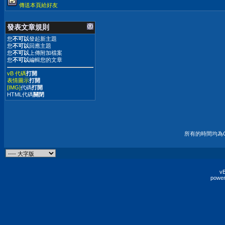
傳送本頁給好友
發表文章規則
您
不可以
發起新主題
您
不可以
回應主題
您
不可以
上傳附加檔案
您
不可以
編輯您的文章
vB 代碼
打開
表情圖示
打開
[IMG]
代碼
打開
HTML代碼
關閉
所有的時間均為G
vB
power