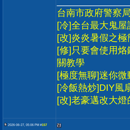
______________
台南市政府警察
[冷]全台最大鬼
[改]炎炎暑假之極
[修]只要會使用
關教學
[極度無聊]迷你
[冷飯熱炒]DIY
[改]老豪邁改大
2026-06-27, 05:06 PM #
157