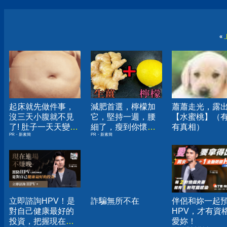
«
起床就先做件事，
減肥首選，檸檬加
蕭蕭走光，露
沒三天小腹就不見
它，堅持一週，腰
【水蜜桃】（
了! 肚子一天天變
細了，瘦到你懷疑
有真相）
PR・新素簡
PR・新素簡
小！
人生
立即諮詢HPV！是
詐騙無所不在
伴侶和妳一起
對自己健康最好的
HPV，才有資
投資，把握現在不
愛妳！