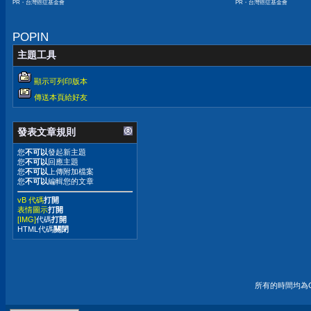
PR・台灣癌症基金會
PR・台灣癌症基金會
嫌晚！
POPIN
主題工具
顯示可列印版本
傳送本頁給好友
發表文章規則
您
不可以
發起新主題
您
不可以
回應主題
您
不可以
上傳附加檔案
您
不可以
編輯您的文章
vB 代碼
打開
表情圖示
打開
[IMG]
代碼
打開
HTML代碼
關閉
所有的時間均為G