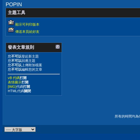
POPIN
主題工具
顯示可列印版本
傳送本頁給好友
發表文章規則
您
不可以
發起新主題
您
不可以
回應主題
您
不可以
上傳附加檔案
您
不可以
編輯您的文章
vB 代碼
打開
表情圖示
打開
[IMG]
代碼
打開
HTML代碼
關閉
所有的時間均為G