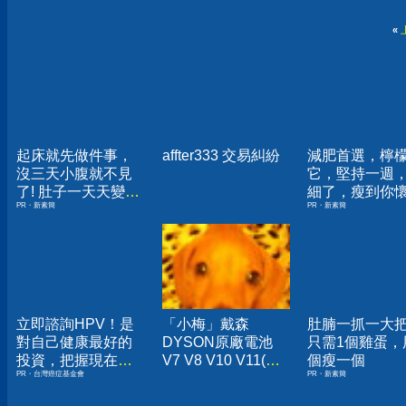
«
起床就先做件事，
affter333 交易糾紛
減肥首選，檸
沒三天小腹就不見
它，堅持一週
了! 肚子一天天變
細了，瘦到你
PR・新素簡
PR・新素簡
小！
人生
立即諮詢HPV！是
「小梅」戴森
肚腩一抓一大
對自己健康最好的
DYSON原廠電池
只需1個雞蛋，
投資，把握現在不
V7 V8 V10 V11(吸
個瘦一個
PR・台灣癌症基金會
PR・新素簡
嫌晚！
塵器)