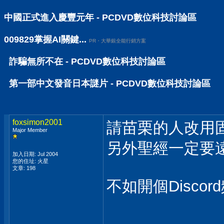
中國正式進入慶豐元年 - PCDVD數位科技討論區
009829掌握AI關鍵...
PR・大華銀全能行銷方案
詐騙無所不在 - PCDVD數位科技討論區
第一部中文發音日本謎片 - PCDVD數位科技討論區
foxsimon2001
請苗栗的人改用固網 
Major Member
另外聖經一定要遠
加入日期: Jul 2004
您的住址: 火星
文章: 198
不如開個Discor