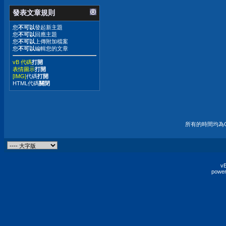
發表文章規則
您
不可以
發起新主題
您
不可以
回應主題
您
不可以
上傳附加檔案
您
不可以
編輯您的文章
vB 代碼
打開
表情圖示
打開
[IMG]
代碼
打開
HTML代碼
關閉
所有的時間均為G
vB
power