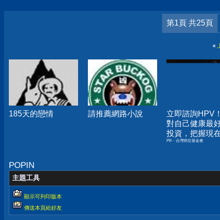
第1頁 共25頁
«
185天的戀情
請推薦網路小說
立即諮詢HPV
對自己健康最
投資，把握現
PR・台灣癌症基金會
嫌晚！
POPIN
主題工具
顯示可列印版本
傳送本頁給好友