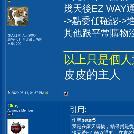
幾天後EZ WA
->點委任確認-
其他跟平常購物
加入日期: Apr 2005
您的住址: 台北最大的湖
___________
文章: 200
以上只是個人
皮皮的主人
2020-06-14, 04:37 PM #
9
Okay
引用:
Advance Member
作者
peter5
我是在露天購物，結果貨是從
幾天後EZ WAY通知，在實